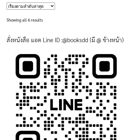
has
multiple
variants.
Sorted
Showing all 6 results
The
by
options
latest
สั่งหนังสือ แอด Line ID :@booksdd (มี @ ข้างหน้า)
may
be
chosen
on
the
product
page