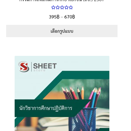
ให้คะแนน
Price
395
฿
–
670
฿
ตั้งแต่
5.00
range:
1-5 คะแนน
395฿
เลือกรูปแบบ
through
This
670฿
product
has
multiple
variants.
The
options
may
be
chosen
on
the
product