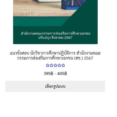
page
แนวข้อสอบ นักวิชาการศึกษาปฏิบัติการ สำนักงานคณะ
กรรมการส่งเสริมการศึกษาเอกชน (สช.) 2567
ให้คะแนน
Price
395
฿
–
605
฿
ตั้งแต่
5.00
range:
1-5 คะแนน
395฿
เลือกรูปแบบ
through
This
605฿
product
has
multiple