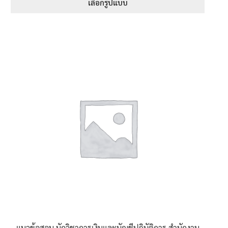
395฿
เลือกรูปแบบ
through
This
705฿
product
has
multiple
variants.
The
options
may
be
chosen
on
the
product
page
แนวข้อสอบ นักวิชาการเงินและบัญชีปฏิบัติการ สำนักงาน