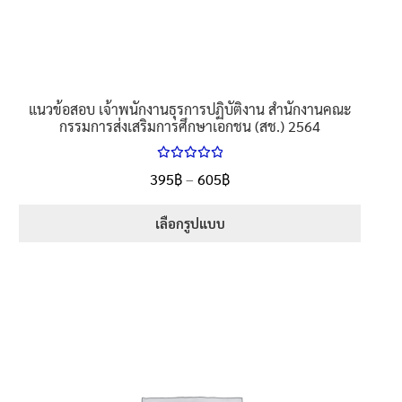
product
page
แนวข้อสอบ เจ้าพนักงานธุรการปฏิบัติงาน สำนักงานคณะ
กรรมการส่งเสริมการศึกษาเอกชน (สช.) 2564
ให้คะแนน
Price
395
฿
–
605
฿
ตั้งแต่
5.00
range:
1-5 คะแนน
395฿
เลือกรูปแบบ
through
This
605฿
product
has
multiple
variants.
The
options