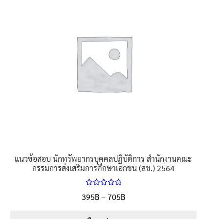
variants.
The
options
may
be
chosen
on
the
product
page
แนวข้อสอบ นักทรัพยากรบุคคลปฏิบัติการ สำนักงานคณะ
กรรมการส่งเสริมการศึกษาเอกชน (สช.) 2564
ให้คะแนน
Price
395
฿
–
705
฿
ตั้งแต่
5.00
range:
1-5 คะแนน