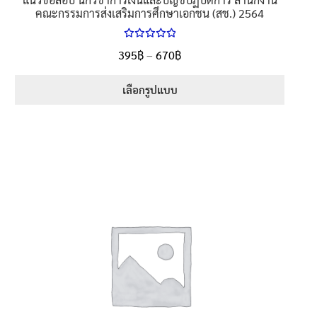
คณะกรรมการส่งเสริมการศึกษาเอกชน (สช.) 2564
ให้คะแนน
Price
395
฿
–
670
฿
ตั้งแต่
5.00
range:
1-5 คะแนน
395฿
เลือกรูปแบบ
through
This
670฿
product
has
multiple
variants.
The
options
may
be
chosen
on
the