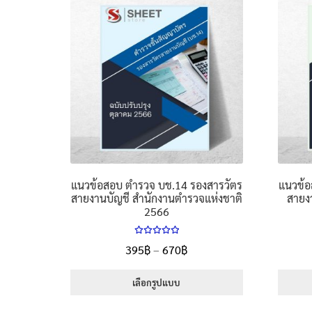
แนวข้อสอบ ตำรวจ บช.14 รองสารวัตร
แนวข้อ
สายงานบัญชี สำนักงานตำรวจแห่งชาติ
สายง
2566
ให้คะแนน
Price
395
฿
–
670
฿
5.00
ตั้งแต่
range:
1-5 คะแนน
395฿
เลือกรูปแบบ
through
This