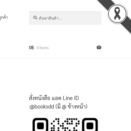
ค้นหา:
ค้นหา
ลูกค้า
0
฿
0 items
สั่งหนังสือ แอด Line ID
:@booksdd (มี @ ข้างหน้า)