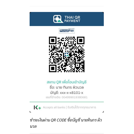
ชำระเงินผ่าน QR CODE ชื่อบัญชี นายทินกร ผิว
นวล