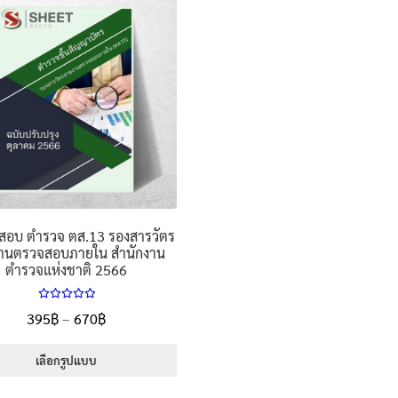
สอบ ตำรวจ ตส.13 รองสารวัตร
านตรวจสอบภายใน สำนักงาน
ตำรวจแห่งชาติ 2566
ให้คะแนน
Price
395
฿
–
670
฿
5.00
ตั้งแต่
range:
1-5 คะแนน
395฿
เลือกรูปแบบ
through
This