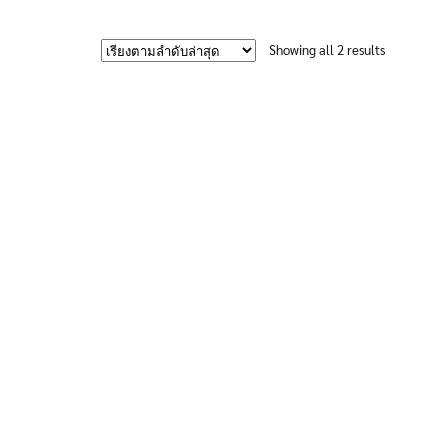
670฿
product
has
Sorted
Showing all 2 results
multiple
by
variants.
latest
The
options
may
be
chosen
on
the
product
page