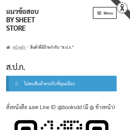
แนวข้อสอบ
Skip
Skip
Menu
to
to
BY SHEET
navigation
content
STORE
ร้านค้า
หน้าหลัก
สินค้าที่มีป้ายกำกับ “ส.ป.ก.”
ตะกร้าสินค้า
ส.ป.ก.
วิธีการสั่งซื้อ
แจ้งชำระเงิน
ไม่พบสินค้าตรงกับที่คุณเลือก
รีวิวจากลูกค้า
สั่งหนังสือ แอด Line ID :@booksdd (มี @ ข้างหน้า)
ติดตามพัสดุ
ข่าวเปิดสอบงานราชการ