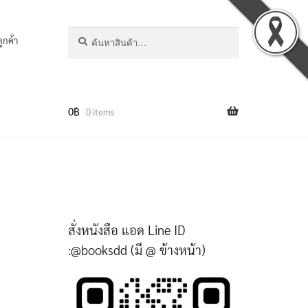
ค้นหา:
ค้นหา
ลูกค้า
0
฿
0 items
สั่งหนังสือ แอด Line ID
:@booksdd (มี @ ข้างหน้า)