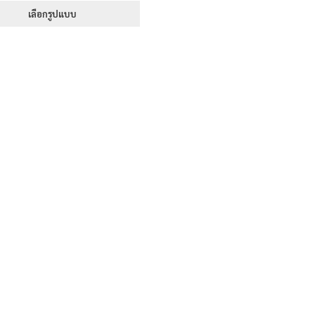
395฿
เลือกรูปแบบ
through
This
605฿
product
has
multiple
variants.
The
options
may
be
chosen
on
the
product
page