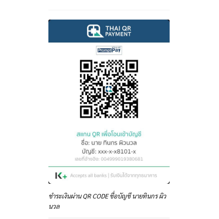
ชำระเงินผ่าน QR CODE ชื่อบัญชี นายทินกร ผิว
นวล