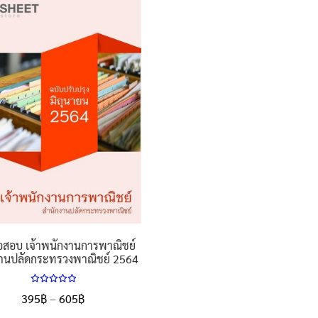
อสอบ เจ้าพนักงานการพาณิชย์
งานปลัดกระทรวงพาณิชย์ 2564
ให้คะแนน
Price
395
฿
–
605
฿
5.00
ตั้งแต่
range:
1-5 คะแนน