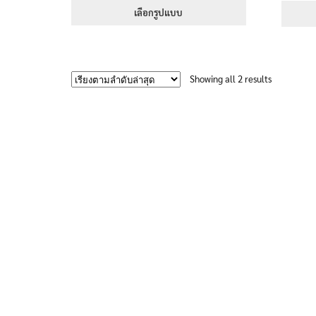
395฿
เลือกรูปแบบ
through
This
470฿
product
has
Sorted
Showing all 2 results
multiple
by
variants.
latest
The
options
may
be
chosen
on
the
product
page