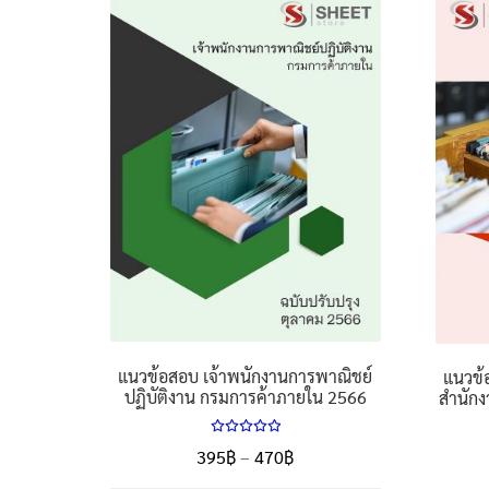
แนวข้อสอบ เจ้าพนักงานการพาณิชย์
แนวข้
ปฏิบัติงาน กรมการค้าภายใน 2566
สำนัก
ให้คะแนน
Price
395
฿
–
470
฿
5.00
ตั้งแต่
range:
1-5 คะแนน