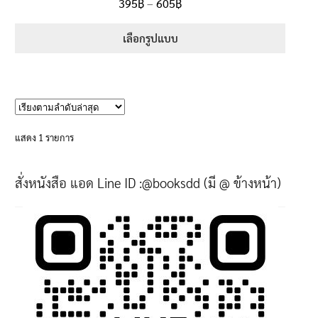
Price
395
฿
–
605
฿
ตั้งแต่
5.00
range:
1-5 คะแนน
395฿
เลือกรูปแบบ
through
This
605฿
product
has
multiple
variants.
แสดง 1 รายการ
The
options
สั่งหนังสือ แอด Line ID :@booksdd (มี @ ข้างหน้า)
may
be
chosen
on
the
product
page