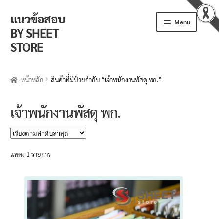
แนวข้อสอบ
Skip
Skip
Menu
to
to
BY SHEET
navigation
content
STORE
ร้านค้า
หน้าหลัก
สินค้าที่มีป้ายกำกับ “เจ้าพนักงานพัสดุ พก.”
ตะกร้าสินค้า
เจ้าพนักงานพัสดุ พก.
วิธีการสั่งซื้อ
แจ้งชำระเงิน
แสดง 1 รายการ
รีวิวจากลูกค้า
ติดตามพัสดุ
ข่าวเปิดสอบงานราชการ