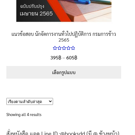
แนวข้อสอบ นักจัดการงานทั่วไปปฏิบัติการ กรมการข้าว
2565
ให้คะแนน
Price
395
฿
–
605
฿
ตั้งแต่
5.00
range:
1-5 คะแนน
395฿
เลือกรูปแบบ
through
This
605฿
product
has
multiple
variants.
Sorted
Showing all 4 results
The
by
options
latest
สั่งหนังสือ แอด Line ID :@booksdd (มี @ ข้างหน้า)
may