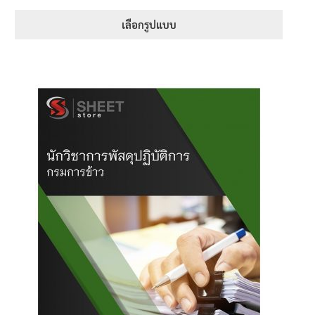
range:
1-5 คะแนน
395฿
เลือกรูปแบบ
through
This
670฿
product
has
multiple
variants.
The
options
may
be
chosen
on
the
product
page