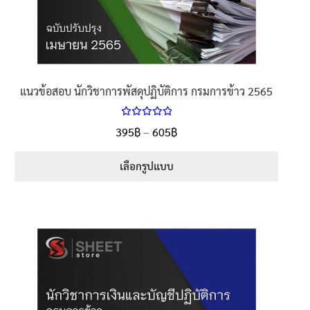
แนวข้อสอบ นักวิชาการพัสดุปฏิบัติการ กรมการข้าว 2565
ให้คะแนน
Price
395
฿
–
605
฿
ตั้งแต่
5.00
range:
1-5 คะแนน
395฿
เลือกรูปแบบ
through
This
605฿
product
has
multiple
variants.
The
options
may