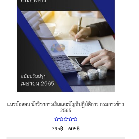
be
chosen
on
the
product
page
แนวข้อสอบ นักวิชาการเงินและบัญชีปฏิบัติการ กรมการข้าว
2565
ให้คะแนน
Price
395
฿
–
605
฿
ตั้งแต่
5.00
range:
1-5 คะแนน