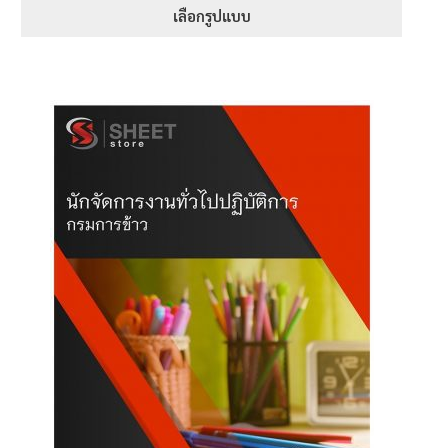
395฿
เลือกรูปแบบ
through
This
605฿
product
has
multiple
variants.
The
options
may
be
chosen
on
the
product
page