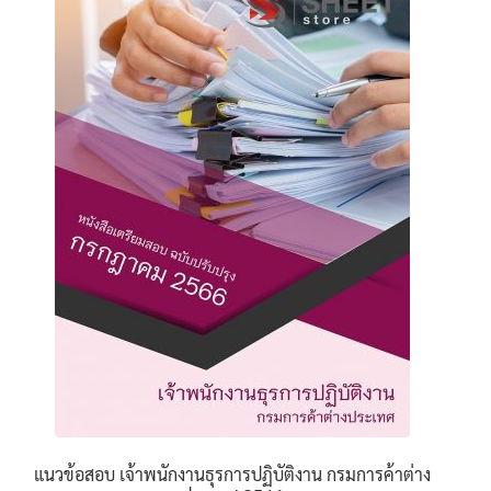
variants.
The
options
may
be
chosen
on
the
product
page
แนวข้อสอบ เจ้าพนักงานธุรการปฏิบัติงาน กรมการค้าต่าง