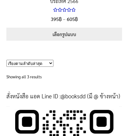
ประเทศ 2566
ให้คะแนน
Price
395
฿
–
605
฿
ตั้งแต่
5.00
range:
1-5 คะแนน
395฿
เลือกรูปแบบ
through
This
605฿
product
has
multiple
variants.
Sorted
Showing all 3 results
The
by
options
latest
สั่งหนังสือ แอด Line ID :@booksdd (มี @ ข้างหน้า)
may
be
chosen
on
the
product