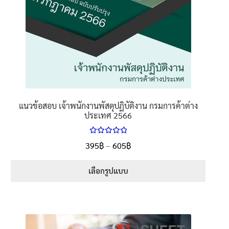
page
แนวข้อสอบ เจ้าพนักงานพัสดุปฏิบัติงาน กรมการค้าต่าง
ประเทศ 2566
ให้คะแนน
Price
395
฿
–
605
฿
ตั้งแต่
5.00
range:
1-5 คะแนน
395฿
เลือกรูปแบบ
through
This
605฿
product
has
multiple