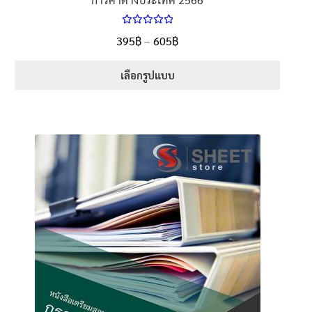
ให้คะแนน
Price
395
฿
–
605
฿
ตั้งแต่
5.00
range:
1-5 คะแนน
395฿
เลือกรูปแบบ
through
This
605฿
product
has
multiple
variants.
The
options
may
be
chosen
on
the
product