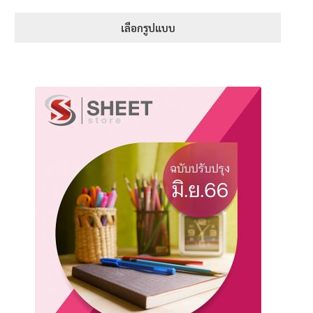
5.00
range:
1-5 คะแนน
395฿
เลือกรูปแบบ
through
This
605฿
product
has
multiple
variants.
The
options
may
be
chosen
on
the
product
page