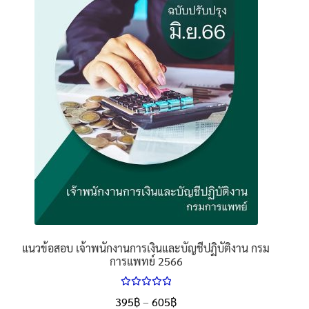
may
be
chosen
on
the
product
page
แนวข้อสอบ เจ้าพนักงานการเงินและบัญชีปฏิบัติงาน กรม
การแพทย์ 2566
ให้คะแนน
Price
395
฿
–
605
฿
ตั้งแต่