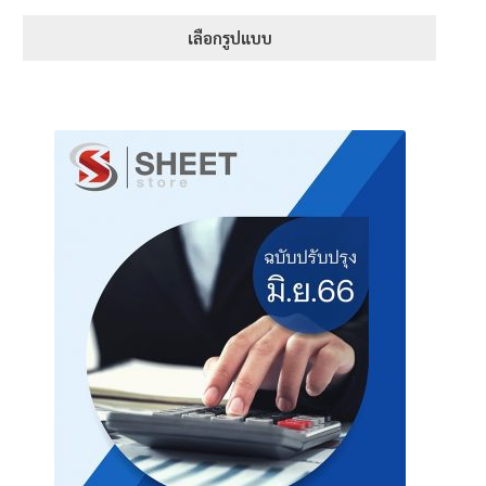
range:
1-5 คะแนน
395฿
เลือกรูปแบบ
through
This
605฿
product
has
multiple
variants.
The
options
may
be
chosen
on
the
product
page