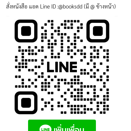
สั่งหนังสือ แอด Line ID :@booksdd (มี @ ข้างหน้า)
may
be
chosen
on
the
product
page