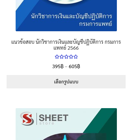
แนวข้อสอบ นักวิชาการเงินและบัญชีปฏิบัติการ กรมการ
แพทย์ 2566
ให้คะแนน
Price
395
฿
–
605
฿
ตั้งแต่
5.00
range:
1-5 คะแนน
395฿
เลือกรูปแบบ
through
This
605฿
product
has
multiple
variants.
The
options