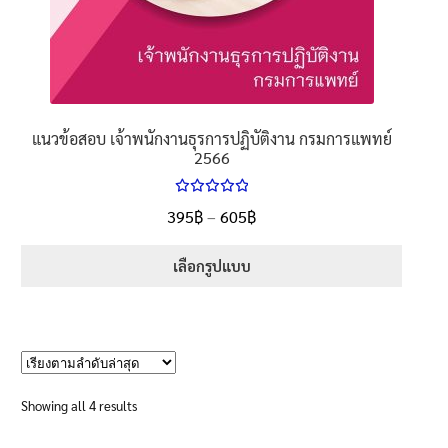
แนวข้อสอบ เจ้าพนักงานธุรการปฏิบัติงาน กรมการแพทย์
2566
ให้คะแนน
Price
395
฿
–
605
฿
ตั้งแต่
5.00
range:
1-5 คะแนน
395฿
เลือกรูปแบบ
through
This
605฿
product
has
multiple
variants.
Sorted
Showing all 4 results
The
by
options
latest