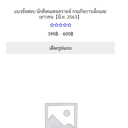
แนวข้อสอบ นักสังคมสงเคราะห์ กรมกิจการเด็กและ
เยาวชน【มิ.ย. 2563】
ให้คะแนน
Price
395
฿
–
605
฿
ตั้งแต่
5.00
range:
1-5 คะแนน
395฿
เลือกรูปแบบ
through
This
605฿
product
has
multiple
variants.
The
options
may
be
chosen
on