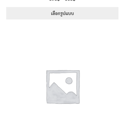
ตั้งแต่
5.00
range:
1-5 คะแนน
395฿
เลือกรูปแบบ
through
This
605฿
product
has
multiple
variants.
The
options
may
be
chosen
on
the
product
page