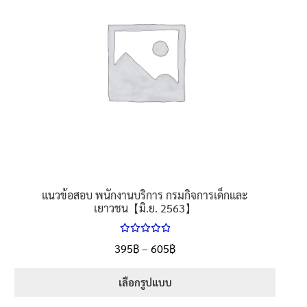
options
may
be
chosen
on
the
product
page
แนวข้อสอบ พนักงานบริการ กรมกิจการเด็กและ
เยาวชน【มิ.ย. 2563】
ให้คะแนน
Price
395
฿
–
605
฿
ตั้งแต่
5.00
range:
1-5 คะแนน
395฿
เลือกรูปแบบ
through
This