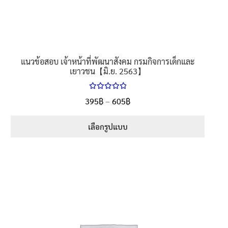
product
page
แนวข้อสอบ เจ้าหน้าที่พัฒนาสังคม กรมกิจการเด็กและ
เยาวชน【มิ.ย. 2563】
ให้คะแนน
Price
395
฿
–
605
฿
ตั้งแต่
5.00
range:
1-5 คะแนน
395฿
เลือกรูปแบบ
through
This
605฿
product
has
multiple
variants.
The
options