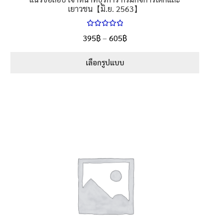
เยาวชน【มิ.ย. 2563】
ให้คะแนน
Price
395
฿
–
605
฿
ตั้งแต่
5.00
range:
1-5 คะแนน
395฿
เลือกรูปแบบ
through
This
605฿
product
has
multiple
variants.
The
options
may
be
chosen
on
the