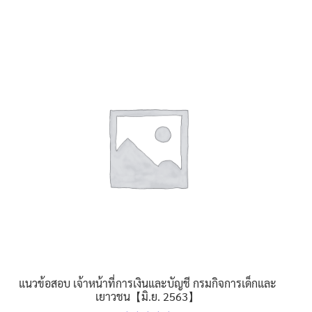
605฿
product
has
multiple
variants.
The
options
may
be
chosen
on
the
product
page
แนวข้อสอบ เจ้าหน้าที่การเงินและบัญชี กรมกิจการเด็กและ
เยาวชน【มิ.ย. 2563】