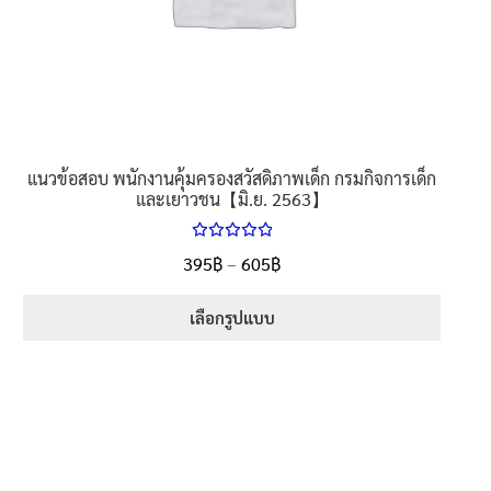
the
product
page
แนวข้อสอบ พนักงานคุ้มครองสวัสดิภาพเด็ก กรมกิจการเด็ก
และเยาวชน【มิ.ย. 2563】
ให้คะแนน
Price
395
฿
–
605
฿
ตั้งแต่
5.00
range:
1-5 คะแนน
395฿
เลือกรูปแบบ
through
This
605฿
product
has
multiple
variants.
The