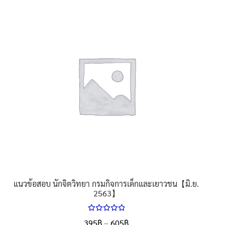
has
multiple
variants.
The
options
may
be
chosen
on
the
product
page
แนวข้อสอบ นักจิตวิทยา กรมกิจการเด็กและเยาวชน【มิ.ย.
2563】
ให้คะแนน
Price
395
฿
–
605
฿