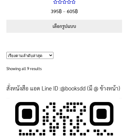
ให้คะแนน
Price
395
฿
–
605
฿
ตั้งแต่
5.00
range:
1-5 คะแนน
395฿
เลือกรูปแบบ
through
This
605฿
product
has
multiple
variants.
Sorted
Showing all 9 results
The
by
options
latest
สั่งหนังสือ แอด Line ID :@booksdd (มี @ ข้างหน้า)
may
be
chosen
on
the
product
page