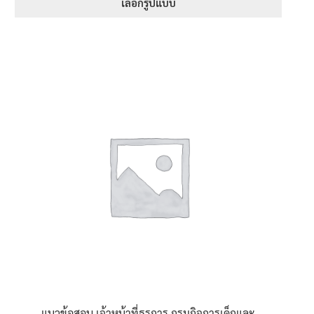
395฿
เลือกรูปแบบ
through
This
605฿
product
has
multiple
variants.
The
options
may
be
chosen
on
the
product
page
แนวข้อสอบ เจ้าหน้าที่ธุรการ กรมกิจการเด็กและ