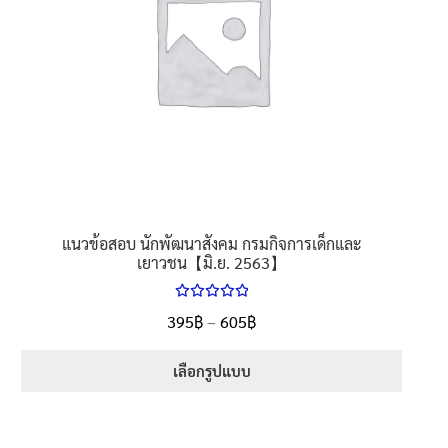
may
be
chosen
on
the
product
page
แนวข้อสอบ นักพัฒนาสังคม กรมกิจการเด็กและ
เยาวชน【มิ.ย. 2563】
ให้คะแนน
Price
395
฿
–
605
฿
ตั้งแต่
5.00
range:
1-5 คะแนน
395฿
เลือกรูปแบบ
through
This
605฿
product