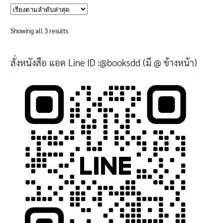
has
multiple
variants.
Sorted
Showing all 3 results
The
by
options
latest
สั่งหนังสือ แอด Line ID :@booksdd (มี @ ข้างหน้า)
may
be
chosen
on
the
product
page