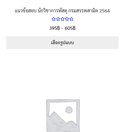
แนวข้อสอบ นักวิชาการพัสดุ กรมสรรพสามิต 2564
ให้คะแนน
Price
395
฿
–
605
฿
ตั้งแต่
5.00
range:
1-5 คะแนน
395฿
เลือกรูปแบบ
through
This
605฿
product
has
multiple
variants.
The
options
may
be
chosen
on
the