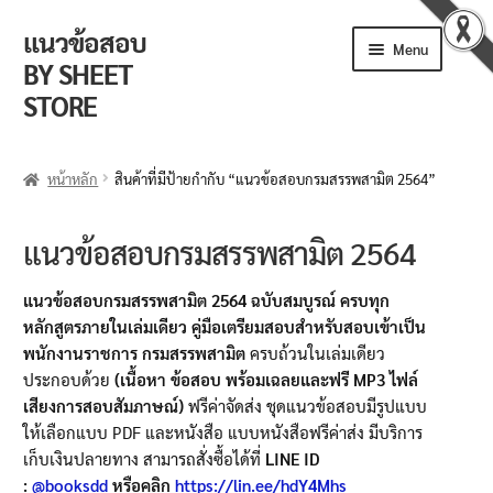
แนวข้อสอบ
Skip
Skip
Menu
to
to
BY SHEET
navigation
content
STORE
ร้านค้า
หน้าหลัก
สินค้าที่มีป้ายกำกับ “แนวข้อสอบกรมสรรพสามิต 2564”
ตะกร้าสินค้า
แนวข้อสอบกรมสรรพสามิต 2564
วิธีการสั่งซื้อ
แนวข้อสอบกรมสรรพสามิต 2564 ฉบับสมบูรณ์ ครบทุก
แจ้งชำระเงิน
หลักสูตรภายในเล่มเดียว คู่มือเตรียมสอบสำหรับสอบเข้าเป็น
พนักงานราชการ กรมสรรพสามิต
ครบถ้วนในเล่มเดียว
รีวิวจากลูกค้า
ประกอบด้วย
(เนื้อหา ข้อสอบ พร้อมเฉลยและฟรี MP3 ไฟล์
เสียงการสอบสัมภาษณ์)
ฟรีค่าจัดส่ง ชุดแนวข้อสอบมีรูปแบบ
ติดตามพัสดุ
ให้เลือกแบบ PDF และหนังสือ แบบหนังสือฟรีค่าส่ง มีบริการ
เก็บเงินปลายทาง สามารถสั่งซื้อได้ที่
LINE ID
ข่าวเปิดสอบงานราชการ
:
@booksdd
หรือคลิก
https://lin.ee/hdY4Mhs