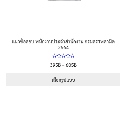
product
page
แนวข้อสอบ พนักงานประจำสำนักงาน กรมสรรพสามิต
2564
ให้คะแนน
Price
395
฿
–
605
฿
ตั้งแต่
5.00
range:
1-5 คะแนน
395฿
เลือกรูปแบบ
through
This
605฿
product
has
multiple
variants.
The
options