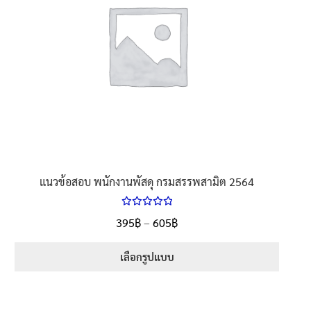
may
be
chosen
on
the
product
page
แนวข้อสอบ พนักงานพัสดุ กรมสรรพสามิต 2564
ให้คะแนน
Price
395
฿
–
605
฿
ตั้งแต่
5.00
range:
1-5 คะแนน
395฿
เลือกรูปแบบ
through
This
605฿
product