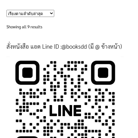
product
has
multiple
variants.
Sorted
Showing all 9 results
The
by
options
latest
สั่งหนังสือ แอด Line ID :@booksdd (มี @ ข้างหน้า)
may
be
chosen
on
the
product
page