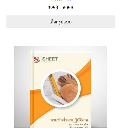
ให้คะแนน
Price
395
฿
–
605
฿
ตั้งแต่
5.00
range:
1-5 คะแนน
395฿
เลือกรูปแบบ
through
This
605฿
product
has
multiple
variants.
The
options
may
be
chosen
on
the
product
page