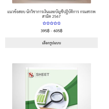
แนวข้อสอบ นักวิชาการเงินและบัญชีปฏิบัติการ กรมสรรพ
สามิต 2567
ให้คะแนน
Price
395
฿
–
605
฿
ตั้งแต่
5.00
range:
1-5 คะแนน
395฿
เลือกรูปแบบ
through
This
605฿
product
has
multiple
variants.
The
options
may
be
chosen