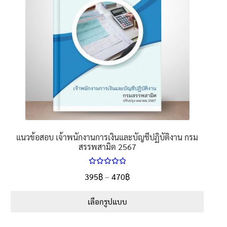
นโยบายคืนสินค้าและการจัดส่ง​
คำถามที่พบบ่อย
แนวข้อสอบ เจ้าพนักงานการเงินและบัญชีปฏิบัติงาน กรม
สรรพสามิต 2567
ให้คะแนน
Price
395
฿
–
470
฿
ตั้งแต่
5.00
range:
1-5 คะแนน
395฿
เลือกรูปแบบ
through
This
470฿