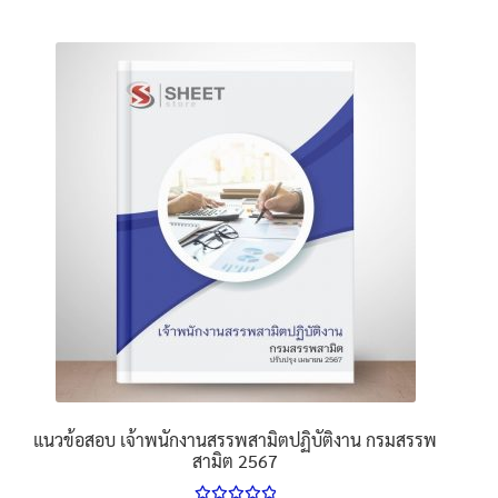
605฿
product
has
multiple
variants.
The
options
may
be
chosen
on
the
product
page
แนวข้อสอบ เจ้าพนักงานสรรพสามิตปฏิบัติงาน กรมสรรพ
สามิต 2567