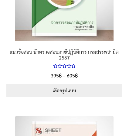
on
the
product
page
แนวข้อสอบ นักตรวจสอบภาษีปฏิบัติการ กรมสรรพสามิต
2567
ให้คะแนน
Price
395
฿
–
605
฿
ตั้งแต่
5.00
range:
1-5 คะแนน
395฿
เลือกรูปแบบ
through
This
605฿
product
has
multiple
variants.