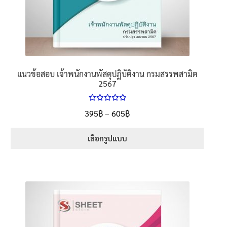
the
product
page
แนวข้อสอบ เจ้าพนักงานพัสดุปฏิบัติงาน กรมสรรพสามิต
2567
ให้คะแนน
Price
395
฿
–
605
฿
ตั้งแต่
5.00
range:
1-5 คะแนน
395฿
เลือกรูปแบบ
through
This
605฿
product
has
multiple
variants.
The