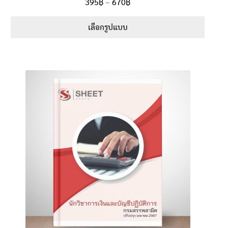
Price
395
฿
–
670
฿
ตั้งแต่
5.00
range:
1-5 คะแนน
395฿
เลือกรูปแบบ
through
This
670฿
product
has
multiple
variants.
The
options
may
be
chosen
on
the
product
page