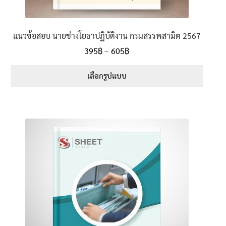
แนวข้อสอบ นายช่างโยธาปฏิบัติงาน กรมสรรพสามิต 2567
Price
395
฿
–
605
฿
range:
395฿
เลือกรูปแบบ
through
This
605฿
product
has
multiple
variants.
The
options
may
be
chosen
on