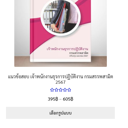
options
may
be
chosen
on
the
product
page
แนวข้อสอบ เจ้าพนักงานธุรการปฏิบัติงาน กรมสรรพสามิต
2567
ให้คะแนน
Price
395
฿
–
605
฿
ตั้งแต่
5.00
range:
1-5 คะแนน
395฿
เลือกรูปแบบ
through
This
605฿