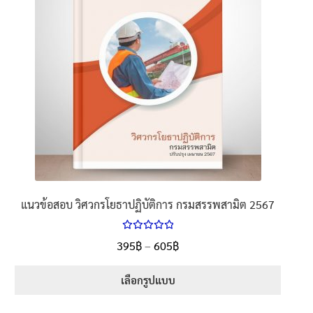
The
options
may
be
chosen
on
the
product
page
แนวข้อสอบ วิศวกรโยธาปฏิบัติการ กรมสรรพสามิต 2567
ให้คะแนน
Price
395
฿
–
605
฿
ตั้งแต่
5.00
range:
1-5 คะแนน
395฿
เลือกรูปแบบ
through
This