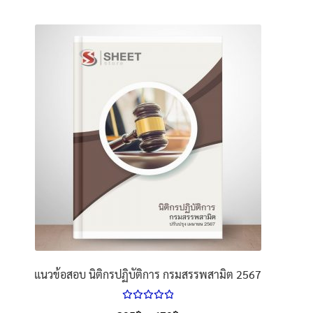
product
has
multiple
variants.
The
options
may
be
chosen
on
the
product
page
แนวข้อสอบ นิติกรปฏิบัติการ กรมสรรพสามิต 2567
ให้คะแนน