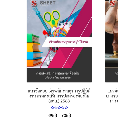
แนวข้อสอบ เจ้าพนักงานธุรการปฏิบัติ
แนวข้
งาน กรมส่งเสริมการปกครองท้องถิ่น
ปกครอง
(กสถ.) 2568
การป
ให้คะแนน
Price
395
฿
–
705
฿
5.00
ตั้งแต่