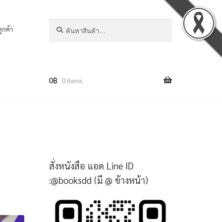
ค้นหา:
ค้นหา
ลูกค้า
0
฿
0 items
สั่งหนังสือ แอด Line ID
:@booksdd (มี @ ข้างหน้า)