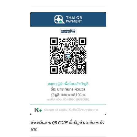
ชำระเงินผ่าน QR CODE ชื่อบัญชี นายทินกร ผิว
นวล