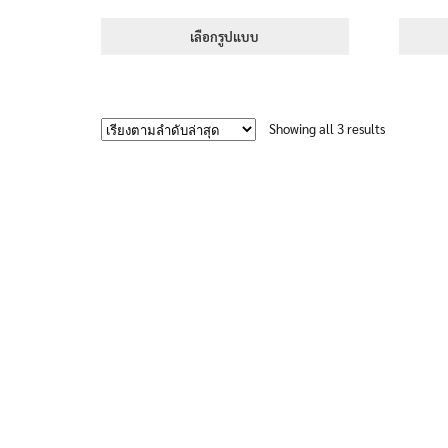
range:
1-5 คะแนน
395฿
เลือกรูปแบบ
through
This
705฿
product
has
Sorted
Showing all 3 results
multiple
by
variants.
latest
The
options
may
be
chosen
on
the
product
page