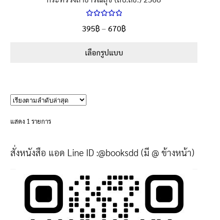
ให้คะแนน
Price
395
฿
–
670
฿
ตั้งแต่
5.00
range:
1-5 คะแนน
395฿
เลือกรูปแบบ
through
This
670฿
product
has
multiple
variants.
แสดง 1 รายการ
The
options
สั่งหนังสือ แอด Line ID :@booksdd (มี @ ข้างหน้า)
may
be
chosen
on
the
product