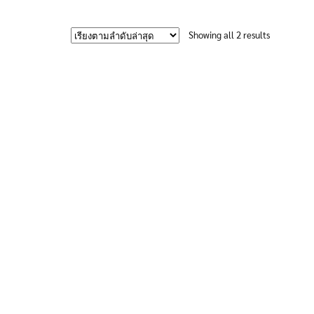
605฿
product
has
Sorted
Showing all 2 results
multiple
by
variants.
latest
The
options
may
be
chosen
on
the
product
page