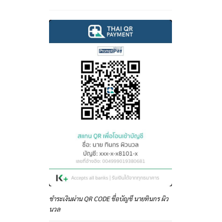
ชำระเงินผ่าน QR CODE ชื่อบัญชี นายทินกร ผิว
นวล