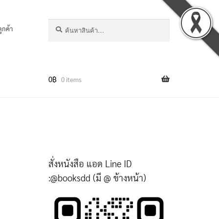
ค้นหา:
ค้นหา
ลูกค้า
0
฿
0 items
สั่งหนังสือ แอด Line ID
:@booksdd (มี @ ข้างหน้า)