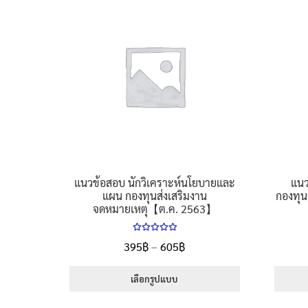
แนวข้อสอบ นักวิเคราะห์นโยบายและ
แนว
แผน กองทุนส่งเสริมงาน
กองทุน
จดหมายเหตุ【ต.ค. 2563】
ให้คะแนน
Price
395
฿
–
605
฿
5.00
ตั้งแต่
range:
1-5 คะแนน
395฿
เลือกรูปแบบ
through
This