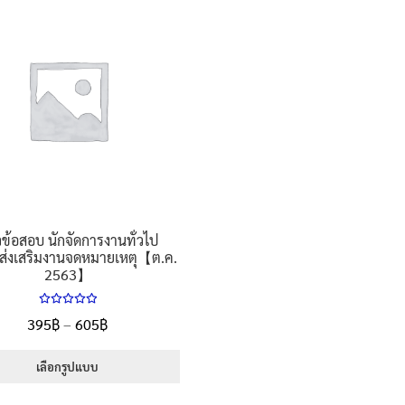
ข้อสอบ นักจัดการงานทั่วไป
ส่งเสริมงานจดหมายเหตุ【ต.ค.
2563】
ให้คะแนน
Price
395
฿
–
605
฿
5.00
ตั้งแต่
range:
1-5 คะแนน
395฿
เลือกรูปแบบ
through
This