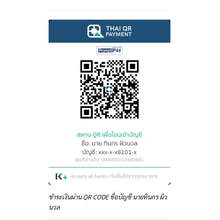
ชำระเงินผ่าน QR CODE ชื่อบัญชี นายทินกร ผิว
นวล