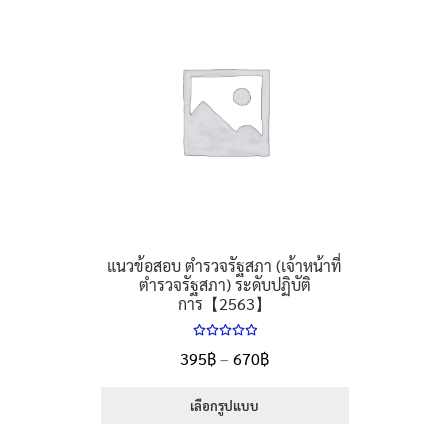
แนวข้อสอบ ตำรวจรัฐสภา (เจ้าหน้าที่
ตำรวจรัฐสภา) ระดับปฏิบัติ
การ【2563】
ให้คะแนน
Price
395
฿
–
670
฿
5.00
ตั้งแต่
range:
1-5 คะแนน
395฿
เลือกรูปแบบ
through
This