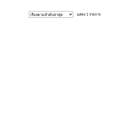
670฿
product
has
แสดง 1 รายการ
multiple
variants.
The
options
may
be
chosen
on
the
product
page