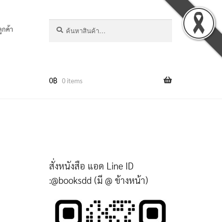
ค้นหา:
ค้นหา
ลูกค้า
0
฿
0 items
สั่งหนังสือ แอด Line ID
:@booksdd (มี @ ข้างหน้า)