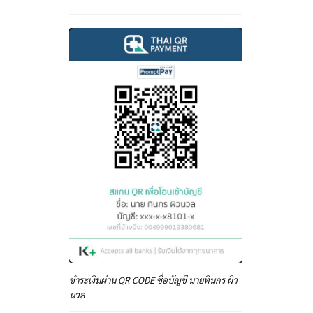
ชำระเงินผ่าน QR CODE ชื่อบัญชี นายทินกร ผิว
นวล