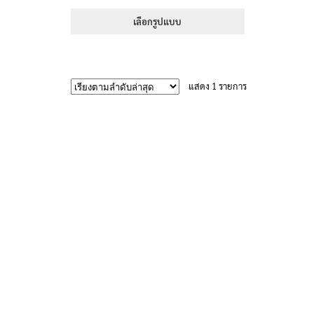
range:
1-5 คะแนน
395฿
เลือกรูปแบบ
through
This
605฿
product
has
แสดง 1 รายการ
multiple
variants.
The
options
may
be
chosen
on
the
product
page