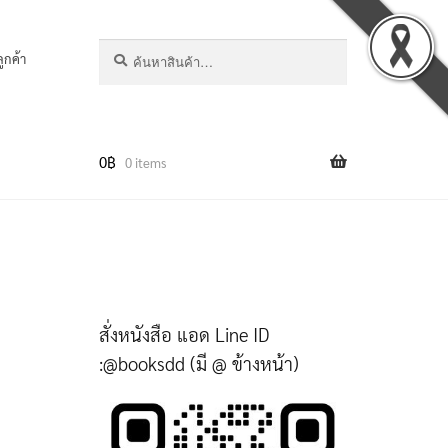
ค้นหา:
ค้นหา
ลูกค้า
0
฿
0 items
สั่งหนังสือ แอด Line ID
:@booksdd (มี @ ข้างหน้า)