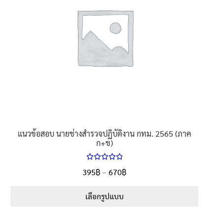
นโยบายคืนสินค้าและการจัดส่ง​
คำถามที่พบบ่อย
แนวข้อสอบ นายช่างสํารวจปฏิบัติงาน กทม. 2565 (ภาค
ก+ข)
ให้คะแนน
Price
395
฿
–
670
฿
ตั้งแต่
5.00
range:
1-5 คะแนน
395฿
เลือกรูปแบบ
through
This
670฿