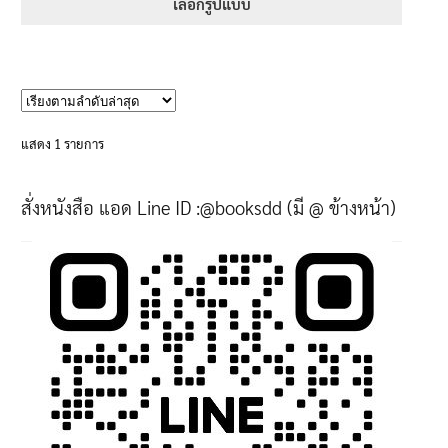
395฿
เลือกรูปแบบ
through
This
705฿
product
has
multiple
variants.
แสดง 1 รายการ
The
options
สั่งหนังสือ แอด Line ID :@booksdd (มี @ ข้างหน้า)
may
be
chosen
on
the
product
page