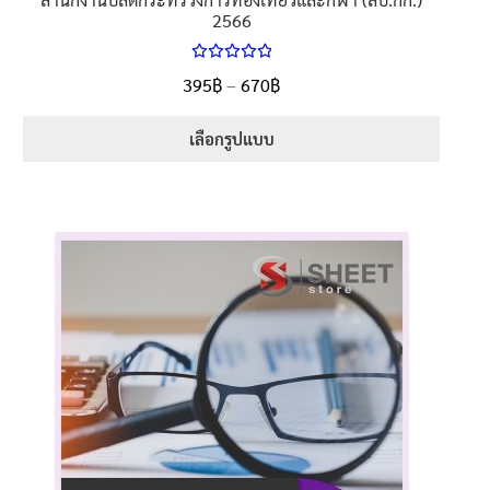
2566
ให้คะแนน
Price
395
฿
–
670
฿
ตั้งแต่
5.00
range:
1-5 คะแนน
395฿
เลือกรูปแบบ
through
This
670฿
product
has
multiple
variants.
The
options
may
be
chosen
on
the