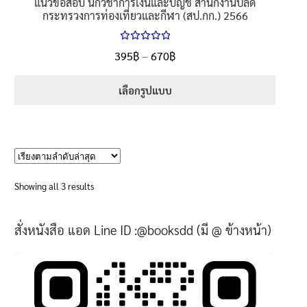
แนวข้อสอบ นักวิชาการเงินและบัญชี สำนักงานปลัด
กระทรวงการท่องเที่ยวและกีฬา (สป.กก.) 2566
ให้คะแนน
Price
395
฿
–
670
฿
ตั้งแต่
5.00
range:
1-5 คะแนน
395฿
เลือกรูปแบบ
through
This
670฿
product
has
multiple
variants.
Sorted
Showing all 3 results
The
by
options
latest
สั่งหนังสือ แอด Line ID :@booksdd (มี @ ข้างหน้า)
may
be
chosen
on
the