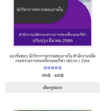
product
page
แนวข้อสอบ นักวิชาการตรวจสอบภายใน สำนักงานปลัด
กระทรวงการท่องเที่ยวและกีฬา (สป.กก.) 2566
ให้คะแนน
Price
395
฿
–
605
฿
ตั้งแต่
5.00
range:
1-5 คะแนน
395฿
เลือกรูปแบบ
through
This
605฿
product
has