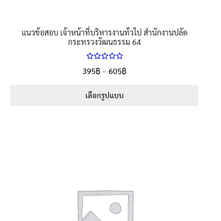
แนวข้อสอบ เจ้าหน้าที่บริหารงานทั่วไป สำนักงานปลัด
กระทรวงวัฒนธรรม 64
ให้คะแนน
Price
395
฿
–
605
฿
ตั้งแต่
5.00
range:
1-5 คะแนน
395฿
เลือกรูปแบบ
through
This
605฿
product
has
multiple
variants.
The
options
may
be
chosen