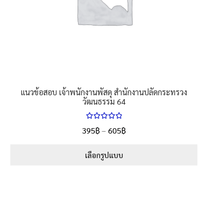
on
the
product
page
แนวข้อสอบ เจ้าพนักงานพัสดุ สำนักงานปลัดกระทรวง
วัฒนธรรม 64
ให้คะแนน
Price
395
฿
–
605
฿
ตั้งแต่
5.00
range:
1-5 คะแนน
395฿
เลือกรูปแบบ
through
This
605฿
product
has
multiple
variants.