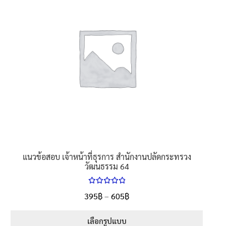
The
options
may
be
chosen
on
the
product
page
แนวข้อสอบ เจ้าหน้าที่ธุรการ สำนักงานปลัดกระทรวง
วัฒนธรรม 64
ให้คะแนน
Price
395
฿
–
605
฿
ตั้งแต่
5.00
range:
1-5 คะแนน
395฿
เลือกรูปแบบ