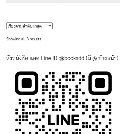
through
This
605฿
product
has
multiple
variants.
Sorted
Showing all 3 results
The
by
options
latest
สั่งหนังสือ แอด Line ID :@booksdd (มี @ ข้างหน้า)
may
be
chosen
on
the
product
page