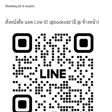
variants.
Sorted
Showing all 6 results
The
by
options
latest
สั่งหนังสือ แอด Line ID :@booksdd (มี @ ข้างหน้า)
may
be
chosen
on
the
product
page