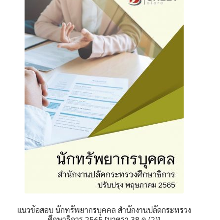
variants.
The
options
may
be
chosen
on
the
product
page
แนวข้อสอบ นักทรัพยากรบุคคล สำนักงานปลัดกระทรวง
ศึกษาธิการ 2565 [มาตรา 38 ค.(2)]