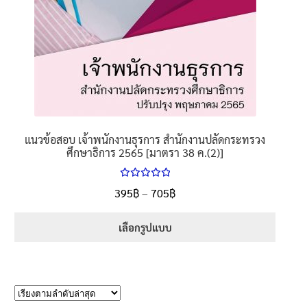
page
แนวข้อสอบ เจ้าพนักงานธุรการ สำนักงานปลัดกระทรวง
ศึกษาธิการ 2565 [มาตรา 38 ค.(2)]
ให้คะแนน
Price
395
฿
–
705
฿
ตั้งแต่
5.00
range:
1-5 คะแนน
395฿
เลือกรูปแบบ
through
This
705฿
product
has
multiple