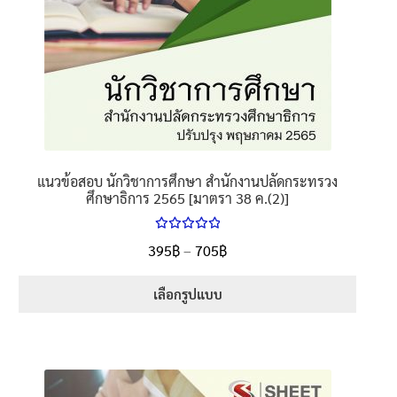
page
แนวข้อสอบ นักวิชาการศึกษา สำนักงานปลัดกระทรวง
ศึกษาธิการ 2565 [มาตรา 38 ค.(2)]
ให้คะแนน
Price
395
฿
–
705
฿
ตั้งแต่
5.00
range:
1-5 คะแนน
395฿
เลือกรูปแบบ
through
This
705฿
product
has
multiple