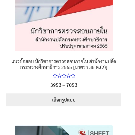
page
แนวข้อสอบ นักวิชาการตรวจสอบภายใน สำนักงานปลัด
กระทรวงศึกษาธิการ 2565 [มาตรา 38 ค.(2)]
ให้คะแนน
Price
395
฿
–
705
฿
ตั้งแต่
5.00
range:
1-5 คะแนน
395฿
เลือกรูปแบบ
through
This
705฿
product
has
multiple