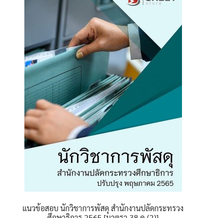
variants.
The
options
may
be
chosen
on
the
product
page
แนวข้อสอบ นักวิชาการพัสดุ สำนักงานปลัดกระทรวง
ศึกษาธิการ 2565 [มาตรา 38 ค.(2)]