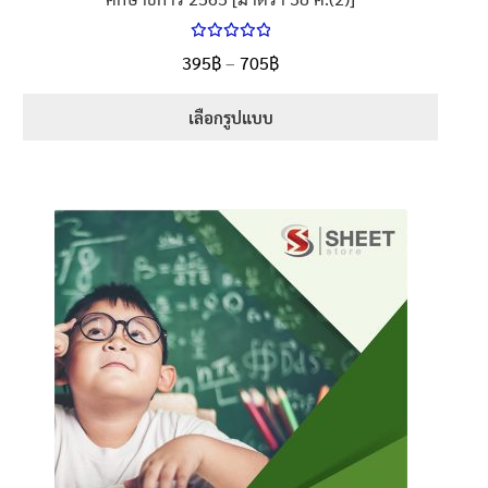
ให้คะแนน
Price
395
฿
–
705
฿
ตั้งแต่
5.00
range:
1-5 คะแนน
395฿
เลือกรูปแบบ
through
This
705฿
product
has
multiple
variants.
The
options
may
be
chosen
on
the
product