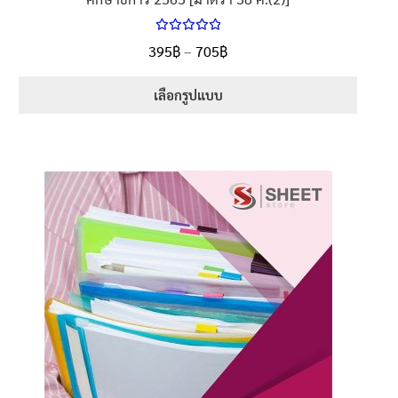
ให้คะแนน
Price
395
฿
–
705
฿
ตั้งแต่
5.00
range:
1-5 คะแนน
395฿
เลือกรูปแบบ
through
This
705฿
product
has
multiple
variants.
The
options
may
be
chosen
on
the
product