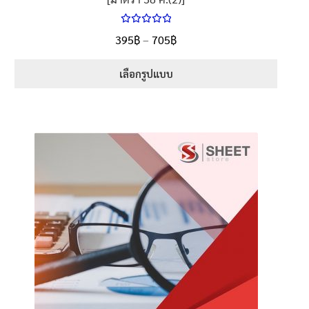
ให้คะแนน
Price
395
฿
–
705
฿
ตั้งแต่
5.00
range:
1-5 คะแนน
395฿
เลือกรูปแบบ
through
This
705฿
product
has
multiple
variants.
The
options
may
be
chosen
on
the
product