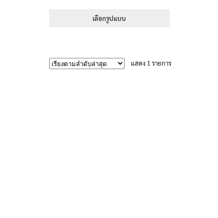
range:
1-5 คะแนน
395฿
เลือกรูปแบบ
through
This
605฿
product
has
แสดง 1 รายการ
multiple
variants.
The
options
may
be
chosen
on
the
product
page