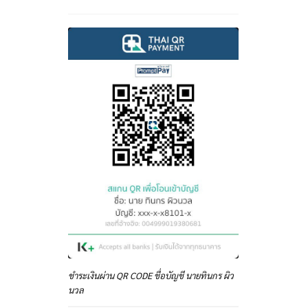
ชำระเงินผ่าน QR CODE ชื่อบัญชี นายทินกร ผิว
นวล