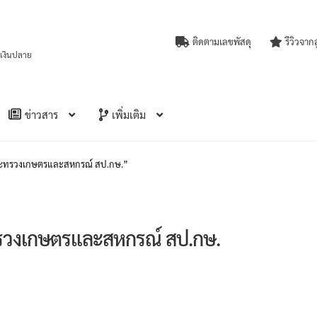
ติดตามเลขพัสดุ
รีวิวจาก
บเงินปลาย
ข่าวสาร
เพิ่มเติม
ดกระทรวงเกษตรและสหกรณ์ สป.กษ.”
รวงเกษตรและสหกรณ์ สป.กษ.