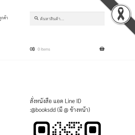
ค้นหา:
ค้นหา
ลูกค้า
0
฿
0 items
สั่งหนังสือ แอด Line ID
:@booksdd (มี @ ข้างหน้า)