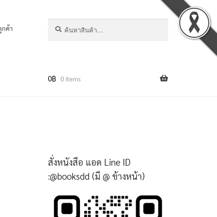
ค้นหา:
ค้นหา
ลูกค้า
0
฿
0 items
สั่งหนังสือ แอด Line ID
:@booksdd (มี @ ข้างหน้า)