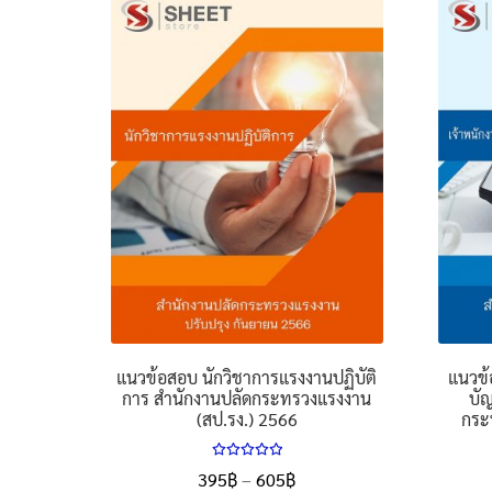
แนวข้อสอบ นักวิชาการแรงงานปฏิบัติ
แนวข้
การ สำนักงานปลัดกระทรวงแรงงาน
บัญ
(สป.รง.) 2566
กระ
ให้คะแนน
Price
395
฿
–
605
฿
5.00
ตั้งแต่