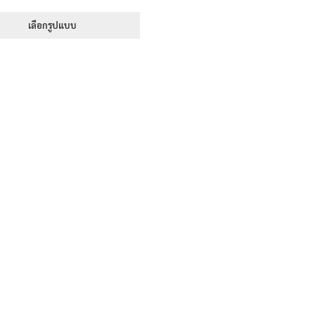
range:
1-5 คะแนน
395฿
เลือกรูปแบบ
through
This
605฿
product
has
multiple
variants.
The
options
may
be
chosen
on
the
product
page