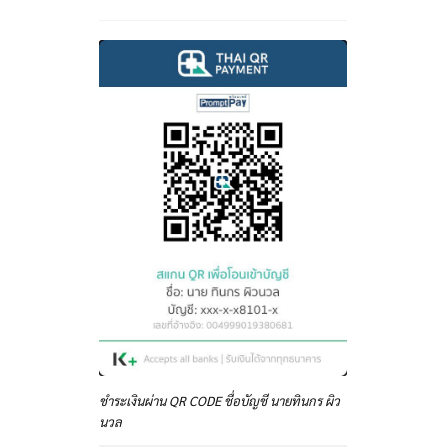
ชำระเงินผ่าน QR CODE ชื่อบัญชี นายทินกร ผิว
นวล