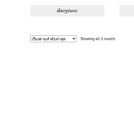
range:
1-5 คะแนน
395฿
เลือกรูปแบบ
through
This
605฿
product
has
Sorted
Showing all 2 results
multiple
by
variants.
latest
The
options
may
be
chosen
on
the
product
page