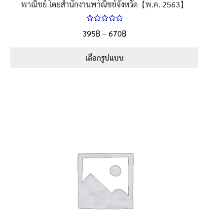
พาณิชย์ โดยสำนักงานพาณิชย์จังหวัด【พ.ค. 2563】
ให้คะแนน
Price
395
฿
–
670
฿
ตั้งแต่
5.00
range:
1-5 คะแนน
395฿
เลือกรูปแบบ
through
This
670฿
product
has
multiple
variants.
The
options
may
be
chosen
on
the
product