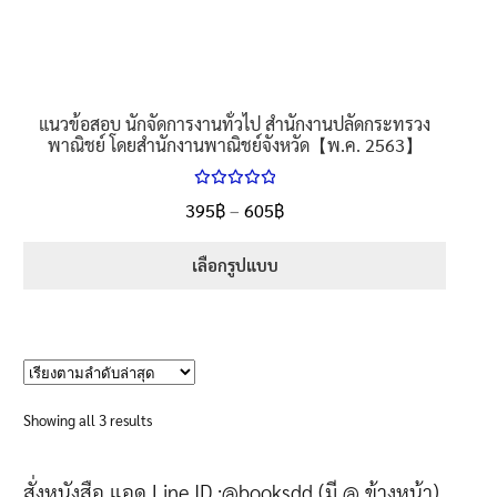
page
แนวข้อสอบ นักจัดการงานทั่วไป สำนักงานปลัดกระทรวง
พาณิชย์ โดยสำนักงานพาณิชย์จังหวัด【พ.ค. 2563】
ให้คะแนน
Price
395
฿
–
605
฿
ตั้งแต่
5.00
range:
1-5 คะแนน
395฿
เลือกรูปแบบ
through
This
605฿
product
has
multiple
variants.
Sorted
Showing all 3 results
The
by
options
latest
สั่งหนังสือ แอด Line ID :@booksdd (มี @ ข้างหน้า)
may