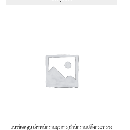
through
This
605฿
product
has
multiple
variants.
The
options
may
be
chosen
on
the
product
page
แนวข้อสอบ เจ้าพนักงานธุรการ สำนักงานปลัดกระทรวง