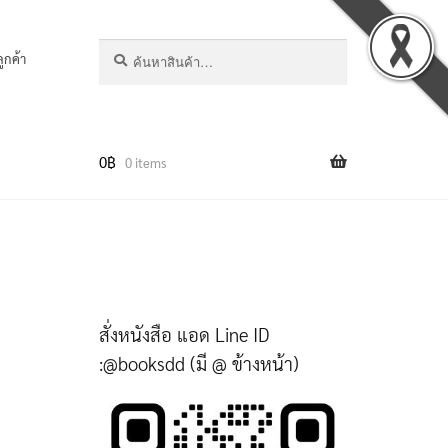
ค้นหา:
ค้นหา
ลูกค้า
0
฿
0 items
สั่งหนังสือ แอด Line ID
:@booksdd (มี @ ข้างหน้า)