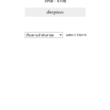
Price
395
฿
–
670
฿
5.00
ตั้งแต่
range:
1-5 คะแนน
395฿
เลือกรูปแบบ
through
This
670฿
product
has
แสดง 1 รายการ
multiple
variants.
The
options
may
be
chosen
on
the
product
page