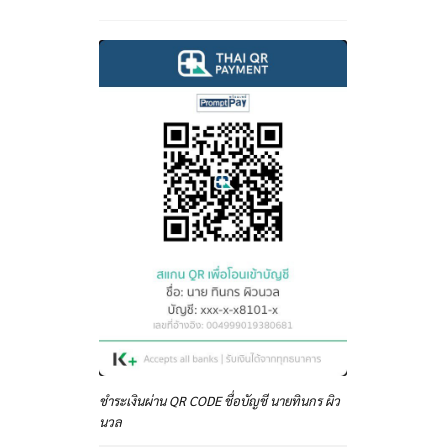
ชำระเงินผ่าน QR CODE ชื่อบัญชี นายทินกร ผิว
นวล