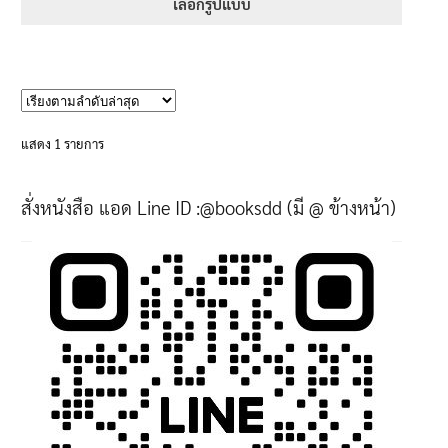
395฿
เลือกรูปแบบ
through
This
670฿
product
has
multiple
variants.
แสดง 1 รายการ
The
options
สั่งหนังสือ แอด Line ID :@booksdd (มี @ ข้างหน้า)
may
be
chosen
on
the
product
page