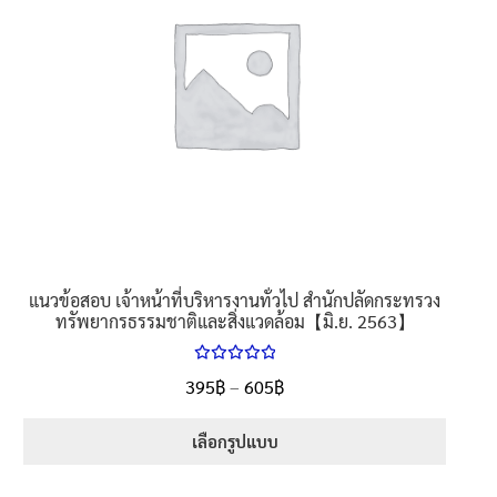
นโยบายคืนสินค้าและการจัดส่ง​
คำถามที่พบบ่อย
แนวข้อสอบ เจ้าหน้าที่บริหารงานทั่วไป สำนักปลัดกระทรวง
ทรัพยากรธรรมชาติและสิ่งแวดล้อม【มิ.ย. 2563】
ให้คะแนน
Price
395
฿
–
605
฿
ตั้งแต่
5.00
range:
1-5 คะแนน
395฿
เลือกรูปแบบ
through
This
605฿