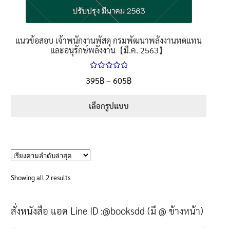
แนวข้อสอบ เจ้าพนักงานพัสดุ กรมพัฒนาพลังงานทดแทน
และอนุรักษ์พลังงาน【มี.ค. 2563】
ให้คะแนน
Price
395
฿
–
605
฿
ตั้งแต่
5.00
range:
1-5 คะแนน
395฿
เลือกรูปแบบ
through
This
605฿
product
has
multiple
variants.
Sorted
Showing all 2 results
The
by
options
latest
สั่งหนังสือ แอด Line ID :@booksdd (มี @ ข้างหน้า)
may
be