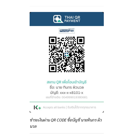
ชำระเงินผ่าน QR CODE ชื่อบัญชี นายทินกร ผิว
นวล