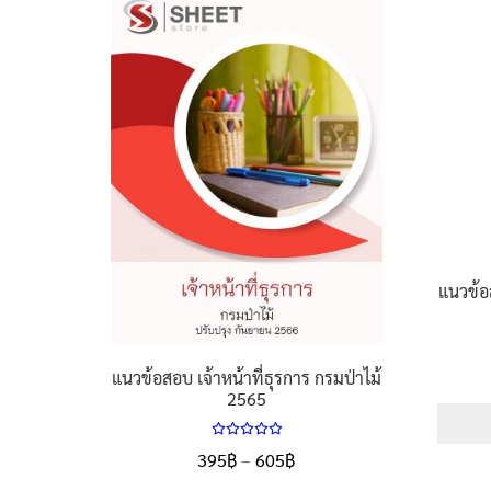
แนวข้อส
แนวข้อสอบ เจ้าหน้าที่ธุรการ กรมป่าไม้
2565
ให้คะแนน
Price
395
฿
–
605
฿
5.00
ตั้งแต่
range:
1-5 คะแนน