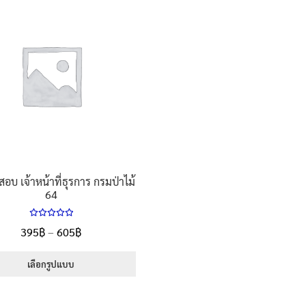
อบ เจ้าหน้าที่ธุรการ กรมป่าไม้
64
ให้คะแนน
Price
395
฿
–
605
฿
5.00
ตั้งแต่
range:
1-5 คะแนน
395฿
เลือกรูปแบบ
through
This
605฿
product