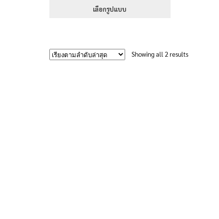
395฿
เลือกรูปแบบ
through
This
605฿
product
has
Sorted
Showing all 2 results
multiple
by
variants.
latest
The
options
may
be
chosen
on
the
product
page