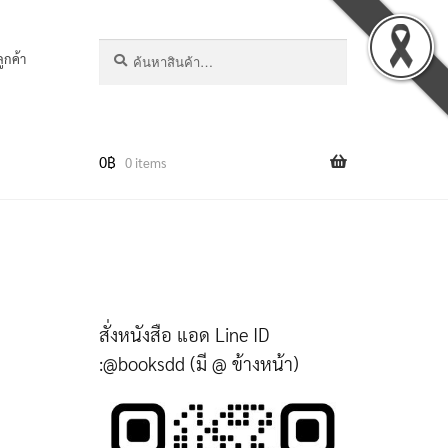
ค้นหา:
ค้นหา
ลูกค้า
0
฿
0 items
สั่งหนังสือ แอด Line ID
:@booksdd (มี @ ข้างหน้า)