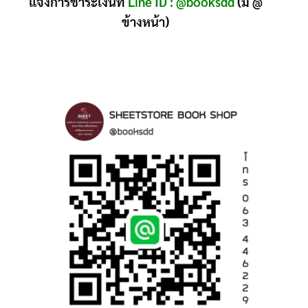
แจ้งการชำระเงินที่
Line ID : @booksdd
(มี @
ข้างหน้า)