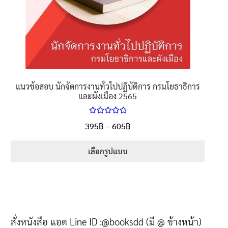
แนวข้อสอบ นักจัดการงานทั่วไปปฏิบัติการ กรมโยธาธิการ
และผังเมือง 2565
ให้คะแนน
395
฿
–
605
฿
5.00
ตั้งแต่
1-5 คะแนน
เลือกรูปแบบ
สั่งหนังสือ แอด Line ID :@booksdd (มี @ ข้างหน้า)