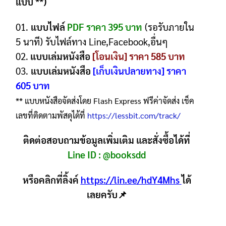
แบบ **)
01.
แบบไฟล์
PDF ราคา 395 บาท
(รอรับภายใน
5 นาที) รับไฟล์ทาง Line,Facebook,อื่นๆ
02.
แบบเล่มหนังสือ
[โอนเงิน] ราคา 585 บาท
03.
แบบเล่มหนังสือ
[เก็บเงินปลายทาง] ราคา
605 บาท
** แบบหนังสือจัดส่งโดย Flash Express ฟรีค่าจัดส่ง เช็ค
เลขที่ติดตามพัสดุได้ที่
https://lessbit.com/track/
ติดต่อสอบถามข้อมูลเพิ่มเติม และสั่งซื้อได้ที่
Line ID :
@booksdd
หรือคลิกที่ลิ้งค์
https://lin.ee/hdY4Mhs
ได้
เลยครับ📌