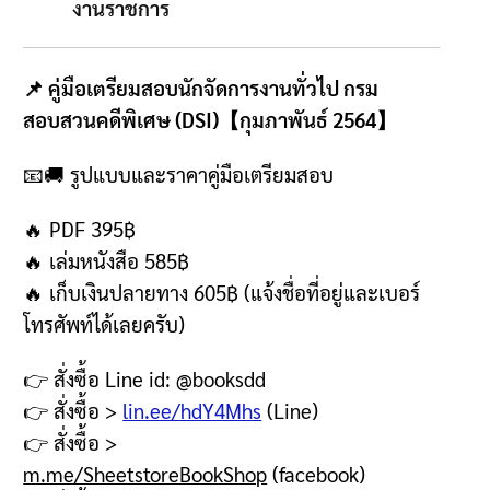
งานราชการ
📌 คู่มือเตรียมสอบนักจัดการงานทั่วไป กรม
สอบสวนคดีพิเศษ (DSI)【กุมภาพันธ์ 2564】
📧🚚
รูปแบบและราคาคู่มือเตรียมสอบ
🔥 PDF 395฿
🔥
เล่มหนังสือ
585฿
🔥
เก็บเงินปลายทาง
605฿ (
แจ้งชื่อที่อยู่และเบอร์
โทรศัพท์ได้เลยครับ
)
👉
สั่งซื้อ
Line id: @booksdd
👉
สั่งซื้อ
>
lin.ee/hdY4Mhs
(Line)
👉
สั่งซื้อ
>
m.me/SheetstoreBookShop
(facebook)