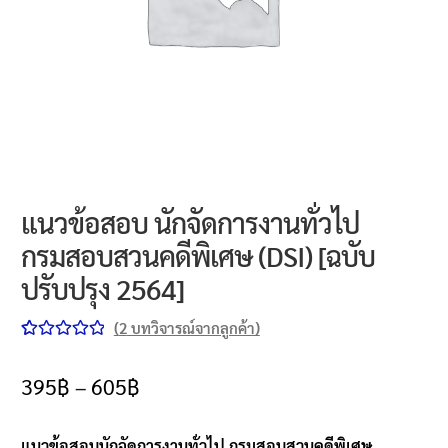
นโยบายคืนสินค้าและการจัดส่ง​
คำถามที่พบบ่อย
แนวข้อสอบ นักจัดการงานทั่วไป
กรมสอบสวนคดีพิเศษ (DSI) [ฉบับ
ปรับปรุง 2564]
(
2
บทวิจารณ์จากลูกค้า)
ให้คะแนน
2
5.00
จาก 5
395
฿
–
605
฿
คะแนนเต็ม
บน
การให้
แนวข้อสอบนักจัดการงานทั่วไป กรมสอบสวนคดีพิเศษ
คะแนนของ