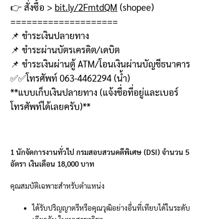
👉
สั่งซื้อ
>
bit.ly/2FmtdQM
(shopee)
====================
📌
ชำระเงินปลายทาง
📌
ชำระผ่านบัตรเครดิต
/
เดบิต
📌
ชำระเงินผ่านตู้
ATM/
โอนเงินผ่านบัญชีธนาคาร
✅✅
โทรศัพท์
063-4462294 (
น้ำ
)
**
แบบเก็บเงินปลายทาง
(
แจ้งชื่อที่อยู่และเบอร์
โทรศัพท์ได้เลยครับ
)**
1
นักจัดการงานทั่วไป กรมสอบสวนคดีพิเศษ (DSI) จำนวน
5
อัตรา เงินเดือน
18,000
บาท
คุณสมบัติเฉพาะสำหรับตำแหน่ง
ได้รับปริญญาตรีหรือคุณวุฒิอย่างอื่นที่เทียบได้ในระดับ