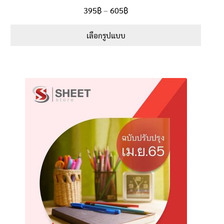
ให้คะแนน
395
฿
–
605
฿
5.00
ตั้งแต่
1-5 คะแนน
เลือกรูปแบบ