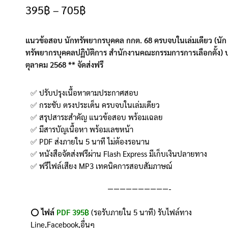
5.00
จาก 5
395
฿
–
705
฿
คะแนนเต็ม
บน
การให้
แนวข้อสอบ นักทรัพยากรบุคคล กกต. 68
ครบจบในเล่มเดียว (นัก
คะแนนของ
ทรัพยากรบุคคลปฏิบัติการ สำนักงานคณะกรรมการการเลือกตั้ง) ป
ลูกค้า
ตุลาคม 2568 ** จัดส่งฟรี
✅ ปรับปรุงเนื้อหาตามประกาศสอบ
✅ กระชับ ตรงประเด็น ครบจบในเล่มเดียว
✅ สรุปสาระสำคัญ แนวข้อสอบ พร้อมเฉลย
✅ มีสารบัญเนื้อหา พร้อมเลขหน้า
✅ PDF ส่งภายใน 5 นาที ไม่ต้องรอนาน
✅ หนังสือจัดส่งฟรีผ่าน Flash Express มีเก็บเงินปลายทาง
✅ ฟรีไฟล์เสียง MP3 เทคนิคการสอบสัมภาษณ์
——————————-
⭕️
ไฟล์
PDF 395฿
(รอรับภายใน 5 นาที) รับไฟล์ทาง
Line,Facebook,อื่นๆ