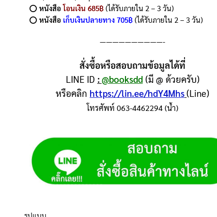
⭕️
หนังสือ
โอนเงิน 685฿
(ได้รับภายใน 2 – 3 วัน)
⭕️
หนังสือ
เก็บเงินปลายทาง 705฿
(ได้รับภายใน 2 – 3 วัน)
——————————-
สั่งซื้อหรือสอบถามข้อมูลได้ที่
LINE ID
:
@booksdd
(มี @ ด้วยครับ)
หรือคลิก
https://lin.ee/hdY4Mhs
(Line)
โทรศัพท์ 063-4462294 (น้ำ)
รูปแบบ