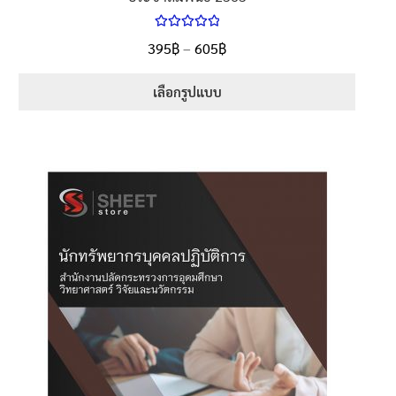
ให้คะแนน
395
฿
–
605
฿
5.00
ตั้งแต่
1-5 คะแนน
เลือกรูปแบบ