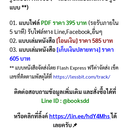
แบบ **)
01.
แบบไฟล์
PDF ราคา 395 บาท
(รอรับภายใน
5 นาที) รับไฟล์ทาง Line,Facebook,อื่นๆ
02.
แบบเล่มหนังสือ
[โอนเงิน] ราคา 585 บาท
03.
แบบเล่มหนังสือ
[เก็บเงินปลายทาง] ราคา
605 บาท
** แบบหนังสือจัดส่งโดย Flash Express ฟรีค่าจัดส่ง เช็ค
เลขที่ติดตามพัสดุได้ที่
https://lessbit.com/track/
ติดต่อสอบถามข้อมูลเพิ่มเติม และสั่งซื้อได้ที่
Line ID :
@booksdd
หรือคลิกที่ลิ้งค์
https://lin.ee/hdY4Mhs
ได้
เลยครับ📌