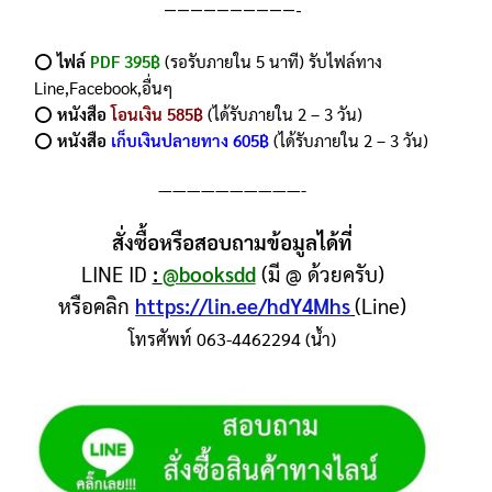
——————————-
⭕️
ไฟล์
PDF 395฿
(รอรับภายใน 5 นาที) รับไฟล์ทาง
Line,Facebook,อื่นๆ
⭕️
หนังสือ
โอนเงิน 585฿
(ได้รับภายใน 2 – 3 วัน)
⭕️
หนังสือ
เก็บเงินปลายทาง 605฿
(ได้รับภายใน 2 – 3 วัน)
——————————-
สั่งซื้อหรือสอบถามข้อมูลได้ที่
LINE ID
:
@booksdd
(มี @ ด้วยครับ)
หรือคลิก
https://lin.ee/hdY4Mhs
(Line)
โทรศัพท์ 063-4462294 (น้ำ)