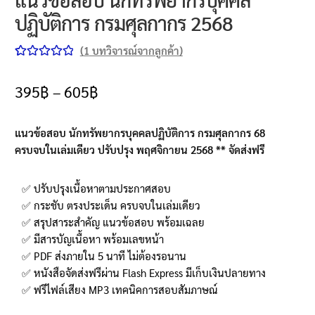
ปฏิบัติการ กรมศุลกากร 2568
(
1
บทวิจารณ์จากลูกค้า)
ให้คะแนน
1
5.00
จาก 5
395
฿
–
605
฿
คะแนนเต็ม
บน
การให้
แนวข้อสอบ นักทรัพยากรบุคคลปฏิบัติการ กรมศุลกากร 68
คะแนนของ
ครบจบในเล่มเดียว ปรับปรุง พฤศจิกายน 2568 ** จัดส่งฟรี
ลูกค้า
✅ ปรับปรุงเนื้อหาตามประกาศสอบ
✅ กระชับ ตรงประเด็น ครบจบในเล่มเดียว
✅ สรุปสาระสำคัญ แนวข้อสอบ พร้อมเฉลย
✅ มีสารบัญเนื้อหา พร้อมเลขหน้า
✅ PDF ส่งภายใน 5 นาที ไม่ต้องรอนาน
✅ หนังสือจัดส่งฟรีผ่าน Flash Express มีเก็บเงินปลายทาง
✅ ฟรีไฟล์เสียง MP3 เทคนิคการสอบสัมภาษณ์