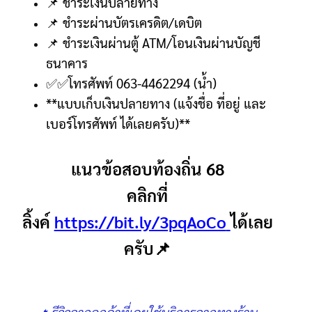
📌
ชำระเงินปลายทาง
📌
ชำระผ่านบัตรเครดิต
/
เดบิต
📌
ชำระเงินผ่านตู้
ATM/
โอนเงินผ่านบัญชี
ธนาคาร
✅✅
โทรศัพท์
063-4462294 (
น้ำ
)
**
แบบเก็บเงินปลายทาง
(
แจ้งชื่อ ที่อยู่ และ
เบอร์โทรศัพท์ ได้เลยครับ
)**
แนวข้อสอบท้องถิ่น 68
คลิกที่
ลิ้งค์
https://bit.ly/3pqAoCo
ได้เลย
ครับ📌
🔥รีวิวจากลูกค้าที่เคยใช้บริการจากทางร้าน