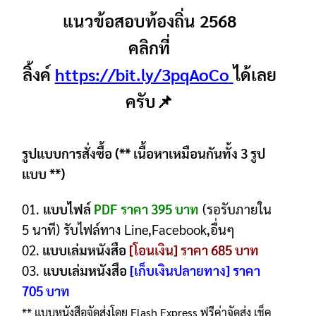
แนวข้อสอบท้องถิ่น 2568
คลิกที่
ลิ้งค์
https://bit.ly/3pqAoCo
ได้เลย
ครับ📌
รูปแบบการสั่งซื้อ (** เนื้อหาเหมือนกันทั้ง 3 รูป
แบบ **)
01.
แบบไฟล์
PDF ราคา 395 บาท
(รอรับภายใน
5 นาที) รับไฟล์ทาง Line,Facebook,อื่นๆ
02.
แบบเล่มหนังสือ
[โอนเงิน] ราคา 685 บาท
03.
แบบเล่มหนังสือ
[เก็บเงินปลายทาง] ราคา
705 บาท
** แบบหนังสือจัดส่งโดย Flash Express ฟรีค่าจัดส่ง เช็ค