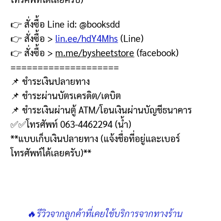
👉
สั่งซื้อ
Line id: @booksdd
👉
สั่งซื้อ
>
lin.ee/hdY4Mhs
(Line)
👉
สั่งซื้อ
>
m.me/bysheetstore
(facebook)
====================
📌
ชำระเงินปลายทาง
📌
ชำระผ่านบัตรเครดิต
/
เดบิต
📌
ชำระเงินผ่านตู้
ATM/
โอนเงินผ่านบัญชีธนาคาร
✅✅
โทรศัพท์
063-4462294 (
น้ำ
)
**
แบบเก็บเงินปลายทาง
(
แจ้งชื่อที่อยู่และเบอร์
โทรศัพท์ได้เลยครับ
)**
🔥รีวิวจากลูกค้าที่เคยใช้บริการจากทางร้าน