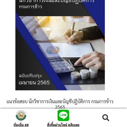
แนวข้อสอบ นักวิชาการเงินและบัญชีปฏิบัติการ กรมการข้าว
2565
ค้นหา
ให้คะแนน
395
฿
–
605
฿
ท้องถิ่น 68
สั่งซื้อผ่านไลน์ คลิกเลย
5.00
ตั้งแต่