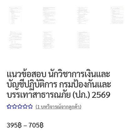
แนวข้อสอบ นักวิชาการเงินและ
บัญชีปฏิบัติการ กรมป้องกันและ
บรรเทาสาธารณภัย (ปภ.) 2569
(
1
บทวิจารณ์จากลูกค้า)
ให้คะแนน
1
5.00
จาก 5
395
฿
–
705
฿
คะแนนเต็ม
บน
การให้