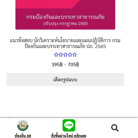
แนวข้อสอบ นักวิเคราะห์นโยบายและแผนปฏิบัติการ กรม
ป้องกันและบรรเทาสาธารณภัย ปภ. 2565
ให้คะแนน
395
฿
–
705
฿
5.00
ตั้งแต่
1-5 คะแนน
เลือกรูปแบบ
สั่งหนังสือ แอด Line ID :@booksdd (มี @ ข้างหน้า)
ค้นหา
ท้องถิ่น 68
สั่งซื้อผ่านไลน์ คลิกเลย