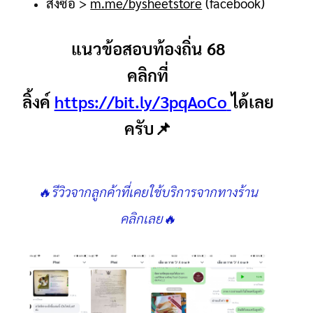
สั่งซื้อ
>
m.me/bysheetstore
(facebook)
แนวข้อสอบท้องถิ่น 68
คลิกที่
ลิ้งค์
https://bit.ly/3pqAoCo
ได้เลย
ครับ📌
🔥รีวิวจากลูกค้าที่เคยใช้บริการจากทางร้าน
คลิกเลย🔥