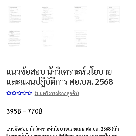
แนวข้อสอบ นักวิเคราะห์นโยบาย
และแผนปฏิบัติการ ศอ.บต. 2568
(
1
บทวิจารณ์จากลูกค้า)
ให้คะแนน
1
5.00
จาก 5
395
฿
–
770
฿
คะแนนเต็ม
บน
การให้
แนวข้อสอบ นักวิเคราะห์นโยบายและแผน ศอ.บต. 2568 (นัก
คะแนนของ
วิเคราะห์นโยบายและแผนปฏิบัติการ ศอ.บต.)
ครบจบในเล่ม