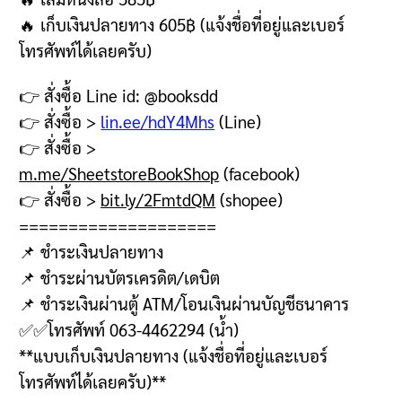
🔥
เก็บเงินปลายทาง
605฿ (
แจ้งชื่อที่อยู่และเบอร์
โทรศัพท์ได้เลยครับ
)
👉
สั่งซื้อ
Line id: @booksdd
👉
สั่งซื้อ
>
lin.ee/hdY4Mhs
(Line)
👉
สั่งซื้อ
>
m.me/SheetstoreBookShop
(facebook)
👉
สั่งซื้อ
>
bit.ly/2FmtdQM
(shopee)
====================
📌
ชำระเงินปลายทาง
📌
ชำระผ่านบัตรเครดิต
/
เดบิต
📌
ชำระเงินผ่านตู้
ATM/
โอนเงินผ่านบัญชีธนาคาร
✅✅
โทรศัพท์
063-4462294 (
น้ำ
)
**
แบบเก็บเงินปลายทาง
(
แจ้งชื่อที่อยู่และเบอร์
โทรศัพท์ได้เลยครับ
)**