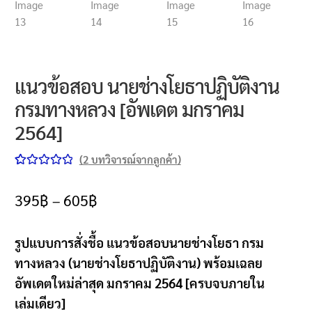
แนวข้อสอบ นายช่างโยธาปฏิบัติงาน
กรมทางหลวง [อัพเดต มกราคม
2564]
(
2
บทวิจารณ์จากลูกค้า)
ให้คะแนน
2
5.00
จาก 5
395
฿
–
605
฿
คะแนนเต็ม
บน
การให้
รูปแบบการสั่งชื้อ แนวข้อสอบนายช่างโยธา กรม
คะแนนของ
ลูกค้า
ทางหลวง (นายช่างโยธาปฏิบัติงาน) พร้อมเฉลย
อัพเดตใหม่ล่าสุด มกราคม 2564 [ครบจบภายใน
เล่มเดียว]