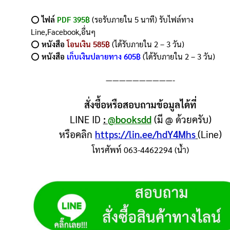
⭕️
ไฟล์
PDF 395฿
(รอรับภายใน 5 นาที) รับไฟล์ทาง
Line,Facebook,อื่นๆ
⭕️
หนังสือ
โอนเงิน 585฿
(ได้รับภายใน 2 – 3 วัน)
⭕️
หนังสือ
เก็บเงินปลายทาง 605฿
(ได้รับภายใน 2 – 3 วัน)
——————————-
สั่งซื้อหรือสอบถามข้อมูลได้ที่
LINE ID
:
@booksdd
(มี @ ด้วยครับ)
หรือคลิก
https://lin.ee/hdY4Mhs
(Line)
โทรศัพท์ 063-4462294 (น้ำ)