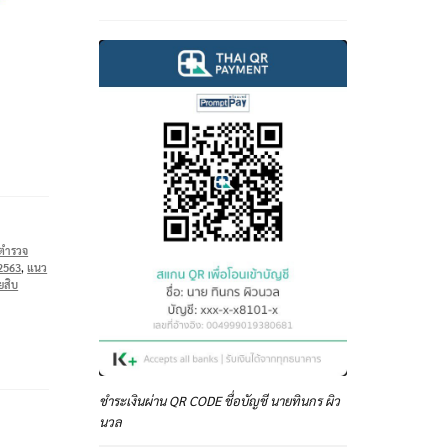
บตำรวจ
2563
,
แนว
ยสิบ
ชำระเงินผ่าน QR CODE ชื่อบัญชี นายทินกร ผิว
นวล