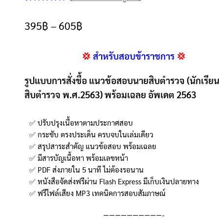
ให้คะแนน
1
5.00
จาก 5
395
฿
–
605
฿
คะแนนเต็ม
บน
การให้
💢
สำหรับสอบข้าราชการ
💢
คะแนนของ
ลูกค้า
รูปแบบการสั่งชื้อ แนวข้อสอบนายสิบตำรวจ (นักเรีย
สิบตำรวจ พ.ศ.2563) พร้อมเฉลย อัพเดต 2563
✅ ปรับปรุงเนื้อหาตามประกาศสอบ
✅ กระชับ ตรงประเด็น ครบจบในเล่มเดียว
✅ สรุปสาระสำคัญ แนวข้อสอบ พร้อมเฉลย
✅ มีสารบัญเนื้อหา พร้อมเลขหน้า
✅ PDF ส่งภายใน 5 นาที ไม่ต้องรอนาน
✅ หนังสือจัดส่งฟรีผ่าน Flash Express มีเก็บเงินปลายทาง
✅ ฟรีไฟล์เสียง MP3 เทคนิคการสอบสัมภาษณ์
——————————-