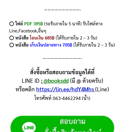
——————————-
⭕️
ไฟล์
PDF 395฿
(รอรับภายใน 5 นาที) รับไฟล์ทาง
Line,Facebook,อื่นๆ
⭕️
หนังสือ
โอนเงิน 685฿
(ได้รับภายใน 2 – 3 วัน)
⭕️
หนังสือ
เก็บเงินปลายทาง 705฿
(ได้รับภายใน 2 – 3 วัน)
——————————-
สั่งซื้อหรือสอบถามข้อมูลได้ที่
LINE ID
:
@booksdd
(มี @ ด้วยครับ)
หรือคลิก
https://lin.ee/hdY4Mhs
(Line)
โทรศัพท์ 063-4462294 (น้ำ)