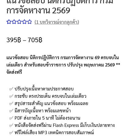
การจัดหางาน 2569
(
1
บทวิจารณ์จากลูกค้า)
ให้คะแนน
1
5.00
จาก 5
395
฿
–
705
฿
คะแนนเต็ม
บน
การให้
แนวข้อสอบ นิติกรปฏิบัติการ กรมการจัดหางาน 69
ครบจบใน
คะแนนของ
เล่มเดียว สำหรับสอบข้าราชการ ปรับปรุง พฤษภาคม 2569 **
ลูกค้า
จัดส่งฟรี
✅ ปรับปรุงเนื้อหาตามประกาศสอบ
✅ กระชับ ตรงประเด็น ครบจบในเล่มเดียว
✅ สรุปสาระสำคัญ แนวข้อสอบ พร้อมเฉลย
✅ มีสารบัญเนื้อหา พร้อมเลขหน้า
✅ PDF ส่งภายใน 5 นาที ไม่ต้องรอนาน
✅ หนังสือจัดส่งฟรีผ่าน Flash Express มีเก็บเงินปลายทาง
✅ ฟรีไฟล์เสียง MP3 เทคนิคการสอบสัมภาษณ์