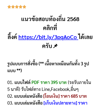
แนวข้อสอบท้องถิ่น 2568
คลิกที่
ลิ้งค์
https://bit.ly/3pqAoCo
ได้เลย
ครับ📌
รูปแบบการสั่งซื้อ (** เนื้อหาเหมือนกันทั้ง 3 รูป
แบบ **)
01.
แบบไฟล์
PDF ราคา 395 บาท
(รอรับภายใน
5 นาที) รับไฟล์ทาง Line,Facebook,อื่นๆ
02.
แบบเล่มหนังสือ
[โอนเงิน] ราคา 685 บาท
03.
แบบเล่มหนังสือ
[เก็บเงินปลายทาง] ราคา