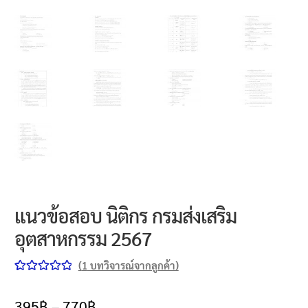
แนวข้อสอบ นิติกร กรมส่งเสริม
อุตสาหกรรม 2567
(
1
บทวิจารณ์จากลูกค้า)
ให้คะแนน
1
5.00
จาก 5
395
฿
–
770
฿