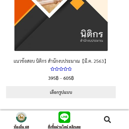
แนวข้อสอบ นิติกร สำนักงบประมาณ【มี.ค. 2563】
ให้คะแนน
395
฿
–
605
฿
5.00
ตั้งแต่
1-5 คะแนน
เลือกรูปแบบ
ค้นหา
ท้องถิ่น 68
สั่งซื้อผ่านไลน์ คลิกเลย