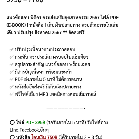
คะแนนเต็ม
บน
การให้
แนวข้อสอบ นิติกร กรมส่งเสริมอุตสาหกรรม 2567 ไฟล์ PDF
คะแนนของ
(E-BOOK
) | หนังสือ | เก็บเงินปลายทาง ครบถ้วนภายในเล่ม
ลูกค้า
เดียว ปรับปรุง สิงหาคม 2567 ** จัดส่งฟรี
✅ ปรับปรุงเนื้อหาตามประกาศสอบ
✅ กระชับ ตรงประเด็น ครบจบในเล่มเดียว
✅ สรุปสาระสำคัญ แนวข้อสอบ พร้อมเฉลย
✅ มีสารบัญเนื้อหา พร้อมเลขหน้า
✅ PDF ส่งภายใน 5 นาที ไม่ต้องรอนาน
✅ หนังสือจัดส่งฟรี มีเก็บเงินปลายทาง
✅ ฟรีไฟล์เสียง MP3 เทคนิคการสอบสัมภาษณ์
——————————-
⭕️
ไฟล์
PDF 395฿
(รอรับภายใน 5 นาที) รับไฟล์ทาง
Line,Facebook,อื่นๆ
⭕️
หนังสือ
โอนเงิน 750฿
(ได้รับภายใน 2 – 3 วัน)