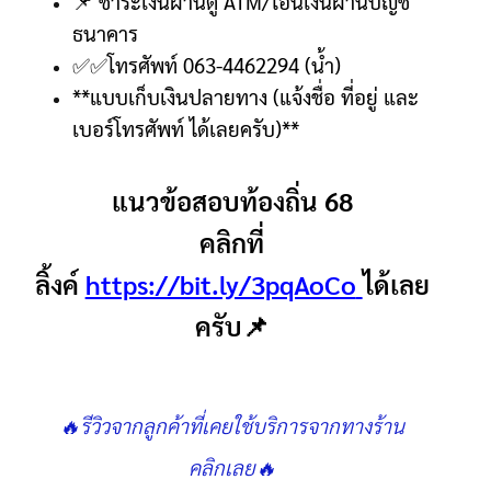
📌
ชำระเงินผ่านตู้
ATM/
โอนเงินผ่านบัญชี
ธนาคาร
✅✅
โทรศัพท์
063-4462294 (
น้ำ
)
**
แบบเก็บเงินปลายทาง
(
แจ้งชื่อ ที่อยู่ และ
เบอร์โทรศัพท์ ได้เลยครับ
)**
แนวข้อสอบท้องถิ่น 68
คลิกที่
ลิ้งค์
https://bit.ly/3pqAoCo
ได้เลย
ครับ📌
🔥รีวิวจากลูกค้าที่เคยใช้บริการจากทางร้าน
คลิกเลย🔥