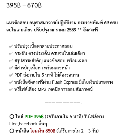
5.00
จาก 5
395
฿
–
670
฿
คะแนนเต็ม
บน
การให้
แนวข้อสอบ อนุศาสนาจารย์ปฏิบัติงาน กรมราชทัณฑ์ 69
ครบ
คะแนนของ
จบในเล่มเดียว ปรับปรุง มกราคม 2569 ** จัดส่งฟรี
ลูกค้า
✅ ปรับปรุงเนื้อหาตามประกาศสอบ
✅ กระชับ ตรงประเด็น ครบจบในเล่มเดียว
✅ สรุปสาระสำคัญ แนวข้อสอบ พร้อมเฉลย
✅ มีสารบัญเนื้อหา พร้อมเลขหน้า
✅ PDF ส่งภายใน 5 นาที ไม่ต้องรอนาน
✅ หนังสือจัดส่งฟรีผ่าน Flash Express มีเก็บเงินปลายทาง
✅ ฟรีไฟล์เสียง MP3 เทคนิคการสอบสัมภาษณ์
——————————-
⭕️
ไฟล์
PDF 395฿
(รอรับภายใน 5 นาที) รับไฟล์ทาง
Line,Facebook,อื่นๆ
⭕️
หนังสือ
โอนเงิน 650฿
(ได้รับภายใน 2 – 3 วัน)