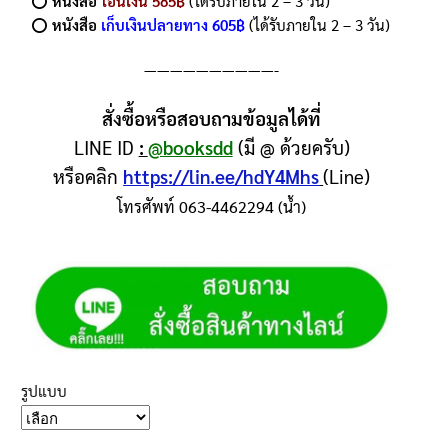
⭕️
หนังสือ
โอนเงิน 585฿
(ได้รับภายใน 2 – 3 วัน)
⭕️
หนังสือ
เก็บเงินปลายทาง 605฿
(ได้รับภายใน 2 – 3 วัน)
——————————-
สั่งซื้อหรือสอบถามข้อมูลได้ที่
LINE ID
:
@booksdd
(มี @ ด้วยครับ)
หรือคลิก
https://lin.ee/hdY4Mhs
(Line)
โทรศัพท์ 063-4462294 (น้ำ)
รูปแบบ