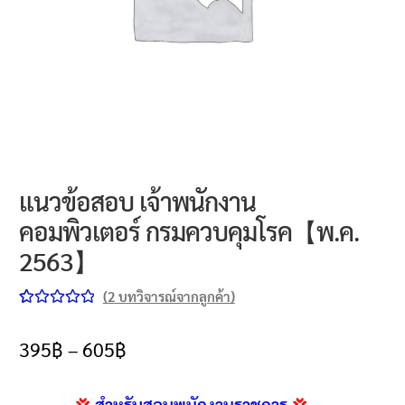
นโยบายคืนสินค้าและการจัดส่ง​
คำถามที่พบบ่อย
แนวข้อสอบ เจ้าพนักงาน
คอมพิวเตอร์ กรมควบคุมโรค【พ.ค.
2563】
(
2
บทวิจารณ์จากลูกค้า)
ให้คะแนน
2
5.00
จาก 5
395
฿
–
605
฿
คะแนนเต็ม
บน
การให้
💢
สำหรับสอบพนักงานราชการ
💢
คะแนนของ