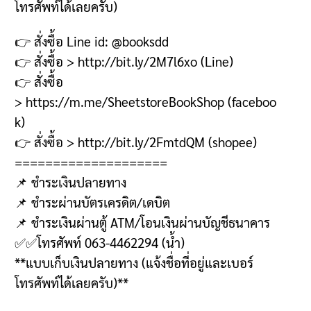
โทรศัพท์ได้เลยครับ
)
👉
สั่งซื้อ
Line id: @booksdd
👉
สั่งซื้อ
>
http://bit.ly/2M7l6xo
(Line)
👉
สั่งซื้อ
>
https://m.me/SheetstoreBookShop
(faceboo
k)
👉
สั่งซื้อ
>
http://bit.ly/2FmtdQM
(shopee)
====================
📌
ชำระเงินปลายทาง
📌
ชำระผ่านบัตรเครดิต
/
เดบิต
📌
ชำระเงินผ่านตู้
ATM/
โอนเงินผ่านบัญชีธนาคาร
✅✅
โทรศัพท์
063-4462294 (
น้ำ
)
**
แบบเก็บเงินปลายทาง
(
แจ้งชื่อที่อยู่และเบอร์
โทรศัพท์ได้เลยครับ
)**