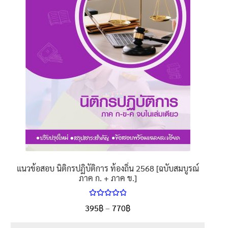
แนวข้อสอบ นิติกรปฏิบัติการ ท้องถิ่น 2568 [ฉบับสมบูรณ์
ภาค ก. + ภาค ข.]
ให้คะแนน
395
฿
–
770
฿
5.00
ตั้งแต่
1-5 คะแนน