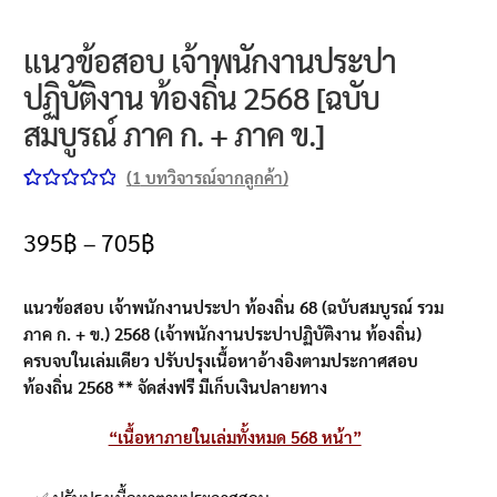
แนวข้อสอบ เจ้าพนักงานประปา
ปฏิบัติงาน ท้องถิ่น 2568 [ฉบับ
สมบูรณ์ ภาค ก. + ภาค ข.]
(
1
บทวิจารณ์จากลูกค้า)
ให้คะแนน
1
5.00
จาก 5
395
฿
–
705
฿
คะแนนเต็ม
บน
การให้
แนวข้อสอบ เจ้าพนักงานประปา ท้องถิ่น 68 (ฉบับสมบูรณ์ รวม
คะแนนของ
ภาค ก. + ข.) 2568 (เจ้าพนักงานประปาปฏิบัติงาน ท้องถิ่น)
ลูกค้า
ครบจบในเล่มเดียว ปรับปรุงเนื้อหาอ้างอิงตามประกาศสอบ
ท้องถิ่น 2568 ** จัดส่งฟรี มีเก็บเงินปลายทาง
“เนื้อหาภายในเล่มทั้งหมด 568 หน้า”