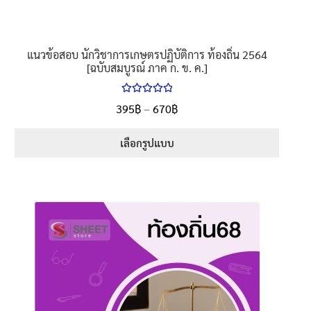
แนวข้อสอบ นักวิชาการเกษตรปฏิบัติการ ท้องถิ่น 2564
[ฉบับสมบูรณ์ ภาค ก. ข. ค.]
ให้คะแนน
395
฿
–
670
฿
5.00
ตั้งแต่
1-5 คะแนน
เลือกรูปแบบ