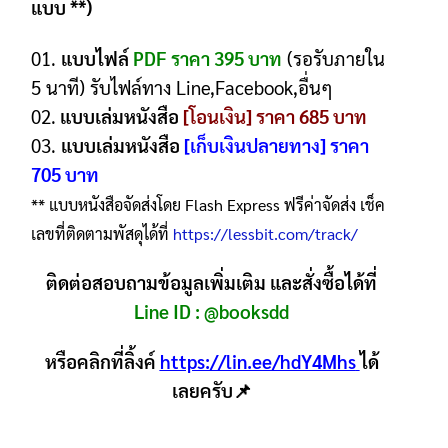
แบบ **)
01.
แบบไฟล์
PDF ราคา 395 บาท
(รอรับภายใน
5 นาที) รับไฟล์ทาง Line,Facebook,อื่นๆ
02.
แบบเล่มหนังสือ
[โอนเงิน] ราคา 685 บาท
03.
แบบเล่มหนังสือ
[เก็บเงินปลายทาง] ราคา
705 บาท
** แบบหนังสือจัดส่งโดย Flash Express ฟรีค่าจัดส่ง เช็ค
เลขที่ติดตามพัสดุได้ที่
https://lessbit.com/track/
ติดต่อสอบถามข้อมูลเพิ่มเติม และสั่งซื้อได้ที่
Line ID :
@booksdd
หรือคลิกที่ลิ้งค์
https://lin.ee/hdY4Mhs
ได้
เลยครับ📌