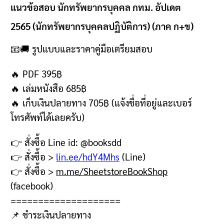
แนวข้อสอบ นักทรัพยากรบุคคล กทม. อัปเดต
2565 (นักทรัพยากรบุคคลปฏิบัติการ) (ภาค ก+ข)
📧🚚
รูปแบบและราคาคู่มือเตรียมสอบ
🔥 PDF 395฿
🔥
เล่มหนังสือ
685฿
🔥
เก็บเงินปลายทาง
705฿ (
แจ้งชื่อที่อยู่และเบอร์
โทรศัพท์ได้เลยครับ
)
👉
สั่งซื้อ
Line id: @booksdd
👉
สั่งซื้อ
>
lin.ee/hdY4Mhs
(Line)
👉
สั่งซื้อ
>
m.me/SheetstoreBookShop
(facebook)
====================
📌
ชำระเงินปลายทาง