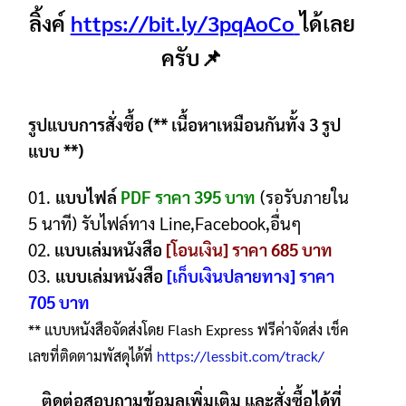
ลิ้งค์
https://bit.ly/3pqAoCo
ได้เลย
ครับ📌
รูปแบบการสั่งซื้อ (** เนื้อหาเหมือนกันทั้ง 3 รูป
แบบ **)
01.
แบบไฟล์
PDF ราคา 395 บาท
(รอรับภายใน
5 นาที) รับไฟล์ทาง Line,Facebook,อื่นๆ
02.
แบบเล่มหนังสือ
[โอนเงิน] ราคา 685 บาท
03.
แบบเล่มหนังสือ
[เก็บเงินปลายทาง] ราคา
705 บาท
** แบบหนังสือจัดส่งโดย Flash Express ฟรีค่าจัดส่ง เช็ค
เลขที่ติดตามพัสดุได้ที่
https://lessbit.com/track/
ติดต่อสอบถามข้อมูลเพิ่มเติม และสั่งซื้อได้ที่