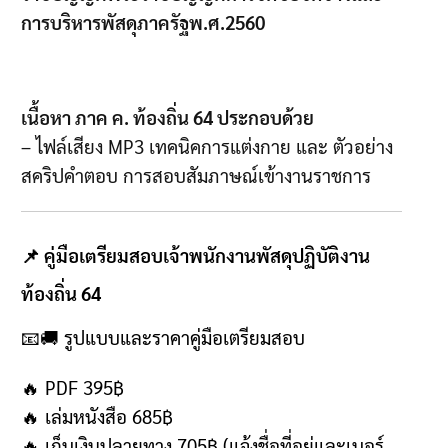
การบริหารพัสดุภาครัฐพ.ศ.2560
เนื้อหา
ภาค
ค
.
ท้องถิ่น
64
ประกอบด้วย
–
ไฟล์เสียง
MP3
เทคนิคการแต่งกาย และ ตัวอย่าง
สคริปคำตอบ การสอบสัมภาษณ์เข้างานราชการ
📌 คู่มือเตรียมสอบเจ้าพนักงานพัสดุปฏิบัติงาน
ท้องถิ่น 64
📧🚚
รูปแบบและราคาคู่มือเตรียมสอบ
🔥 PDF 395฿
🔥
เล่มหนังสือ
685฿
🔥
เก็บเงินปลายทาง
705฿ (
แจ้งชื่อที่อยู่และเบอร์