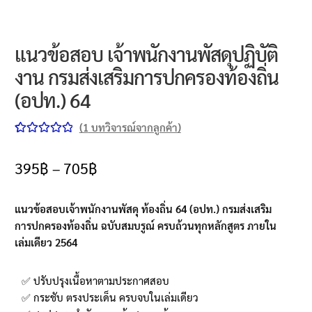
แนวข้อสอบ เจ้าพนักงานพัสดุปฏิบัติ
งาน กรมส่งเสริมการปกครองท้องถิ่น
(อปท.) 64
(
1
บทวิจารณ์จากลูกค้า)
ให้คะแนน
1
5.00
จาก 5
395
฿
–
705
฿
คะแนนเต็ม
บน
การให้
แนวข้อสอบเจ้าพนักงานพัสดุ ท้องถิ่น 64 (อปท.) กรมส่งเสริม
คะแนนของ
การปกครองท้องถิ่น ฉบับสมบรูณ์ ครบถ้วนทุกหลักสูตร ภายใน
ลูกค้า
เล่มเดียว 2564
✅ ปรับปรุงเนื้อหาตามประกาศสอบ
✅ กระชับ ตรงประเด็น ครบจบในเล่มเดียว