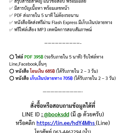
✅ สรุปสาระสำคัญ แนวข้อสอบ พร้อมเฉลย
✅ มีสารบัญเนื้อหา พร้อมเลขหน้า
✅ PDF ส่งภายใน 5 นาที ไม่ต้องรอนาน
✅ หนังสือจัดส่งฟรีผ่าน Flash Express มีเก็บเงินปลายทาง
✅ ฟรีไฟล์เสียง MP3 เทคนิคการสอบสัมภาษณ์
——————————-
⭕️
ไฟล์
PDF 395฿
(รอรับภายใน 5 นาที) รับไฟล์ทาง
Line,Facebook,อื่นๆ
⭕️
หนังสือ
โอนเงิน 685฿
(ได้รับภายใน 2 – 3 วัน)
⭕️
หนังสือ
เก็บเงินปลายทาง 705฿
(ได้รับภายใน 2 – 3 วัน)
——————————-
สั่งซื้อหรือสอบถามข้อมูลได้ที่
LINE ID
:
@booksdd
(มี @ ด้วยครับ)
หรือคลิก
https://lin.ee/hdY4Mhs
(Line)
โทรศัพท์ 063-4462294 (น้ำ)