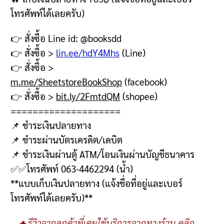
โทรศัพท์ได้เลยครับ
)
👉
สั่งซื้อ
Line id: @booksdd
👉
สั่งซื้อ
>
lin.ee/hdY4Mhs
(Line)
👉
สั่งซื้อ
>
m.me/SheetstoreBookShop
(facebook)
👉
สั่งซื้อ
>
bit.ly/2FmtdQM
(shopee)
====================
📌
ชำระเงินปลายทาง
📌
ชำระผ่านบัตรเครดิต
/
เดบิต
📌
ชำระเงินผ่านตู้
ATM/
โอนเงินผ่านบัญชีธนาคาร
✅✅
โทรศัพท์
063-4462294 (
น้ำ
)
**
แบบเก็บเงินปลายทาง
(
แจ้งชื่อที่อยู่และเบอร์
โทรศัพท์ได้เลยครับ
)**
🔥รีวิวจากลูกค้าที่เคยใช้บริการจากทางร้าน คลิก