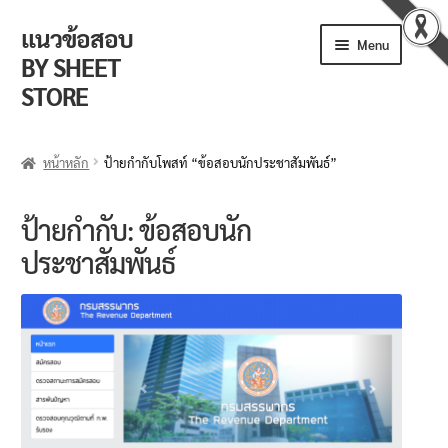
แนวข้อสอบ
Skip
Skip
Menu
to
to
BY SHEET
navigation
content
STORE
ร้านค้า
หน้าหลัก
ป้ายกำกับโพสท์ “ข้อสอบนักประชาสัมพันธ์”
ตะกร้าสินค้า
ป้ายกำกับ:
ข้อสอบนัก
วิธีการสั่งซื้อ
ประชาสัมพันธ์
แจ้งชำระเงิน
รีวิวจากลูกค้า
ติดตามพัสดุ
ข่าวเปิดสอบงานราชการ