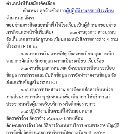
ตำแหน่งที่รับสมัครคัดเลือก
ตำแหน่ง ลูกจ้างชั่วคราว
ผู้ปฏิบัติงานธุรการโรงเรียน
นโยบายคืนสินค้าและการจัดส่ง​
จำนวน ๑ อัตรา
ขอบข่ายภารกิจและหน้าที่
(ให้โรงเรียนเป็นผู้กำหนดขอบข่าย
คำถามที่พบบ่อย
ภารกิจและหน้าที่เพิ่มเติม) ๑.๑ งานธุรการ สารบรรณ
จัดเก็บเอกสารหลักฐานทะเบียนและหนังสือราชการต่าง ๆ รวม
ทั้งระบบ E-Office
๑.๒ งานการเงิน งานพัสดุ จัดลงทะเบียน คุมการเบิก
จ่าย การจัดเก็บ รักษาดูแล ความเป็นระเบียบ เรียบร้อย
๑.๓ งานข้อมูลสารสนเทศ จัดระบบทะเบียน ระเบียบ
ข้อมูล การสำรวจและบันทึกข้อมูล การจัดทำรายงานข้อมูล จัด
ส่งและรับข้อมูลในระบบ ICT
๑.๔ งานการประสานงาน การติดต่อสื่อสารกับหน่วย
งานส่วนราชการอื่น ๆ ชุมชนและท้องถิ่น การ ให้บริการแก่
ประชาชนหรือผู้มาขอรับบริการ หรือติดต่อราชการ
๑.๕ ปฏิบัติงานอื่นตามที่ได้รับมอบหมาย
อัตราค่าจ้าง
อัตราจ้าง ๙,๐๐๐.- บาท/เดือน
ลักษณะการจ้าง
โดยวิธีการจ้างเหมาบริการ ตามพระราชบัญญัติ
การจัดซื้อจัดจ้างและการบริหารพัสดุภาครัฐ พ.ศ. ๒๕๖๐