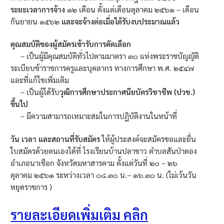
ระยะเวลาการจ้าง
๑๒ เดือน ตั้งแต่เดือนตุลาคม ๒๕๖๑ – เดือน
กันยายน ๑๕๖๒
และจะจ้างต่อเมื่อได้รับงบประมาณแล้ว
คุณสมบัติของผู้สมัครเข้ารับการคัดเลือก
– เป็นผู้มีคุณสมบัติทั่วไปตามมาตรา ๓๐ แห่งพระราชบัญญัติ
ระเบียบข้าราชการครูและบุคลากร ทางการศึกษา พ.ศ. ๒๕๔๗
และที่แก้ไขเพิ่มเติม
– เป็นผู้ได้รับ
วุฒิการศึกษาประกาศนียบัตรวิชาชีพ (ปวช.)
ขึ้นไป
– มีความสามารถเหมาะสมในการปฏิบัติงานในหน้าที่
วัน เวลา และสถานที่รับสมัคร
ให้ผู้ประสงค์จะสมัครขอและยื่น
ใบสมัครด้วยตนเองได้ที่ โรงเรียนบ้านปลาขาว ตำบลสันป่าตอง
อำเภอนาเชือก จังหวัดมหาสารคาม ตั้งแต่วันที่ ๒๐ – ๒๖
ตุลาคม ๒๕๖๑ ระหว่างเวลา ๐๘.๓๐ น.– ๑๖.๓๐ น. (ไม่เว้นวัน
หยุดราชการ )
รายละเอียดเพิ่มเติม คลิก