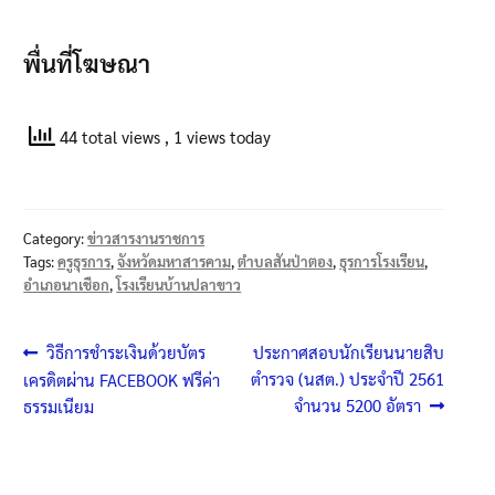
พื่นที่โฆษณา
44 total views
, 1 views today
Category:
ข่าวสารงานราชการ
Tags:
ครูธุรการ
,
จังหวัดมหาสารคาม
,
ตำบลสันป่าตอง
,
ธุรการโรงเรียน
,
อำเภอนาเชือก
,
โรงเรียนบ้านปลาขาว
แนะแนว
Previous
Next
วิธีการชำระเงินด้วยบัตร
ประกาศสอบนักเรียนนายสิบ
post:
post:
ตำรวจ (นสต.) ประจำปี 2561
เครดิตผ่าน FACEBOOK ฟรีค่า
เรื่อง
จำนวน 5200 อัตรา
ธรรมเนียม